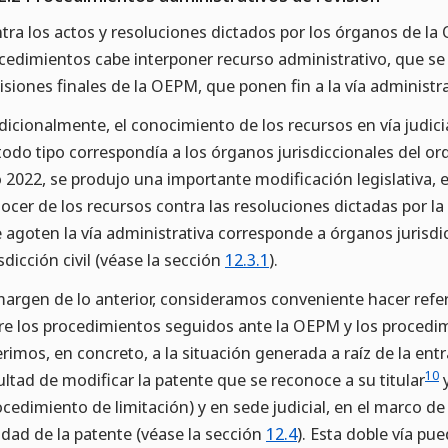
tra los actos y resoluciones dictados por los órganos de la
cedimientos cabe interponer recurso administrativo, que se 
isiones finales de la OEPM, que ponen fin a la vía administrat
dicionalmente, el conocimiento de los recursos en vía judici
todo tipo correspondía a los órganos jurisdiccionales del or
 2022, se produjo una importante modificación legislativa, e
ocer de los recursos contra las resoluciones dictadas por l
 agoten la vía administrativa corresponde a órganos jurisdi
isdicción civil (véase la sección
12.3.1
).
margen de lo anterior, consideramos conveniente hacer refere
re los procedimientos seguidos ante la OEPM y los procedim
erimos, en concreto, a la situación generada a raíz de la entr
10
ultad de modificar la patente que se reconoce a su titular
y
ocedimiento de limitación) y en sede judicial, en el marco de u
idad de la patente (véase la sección
12.4
). Esta doble vía pue