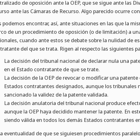
tralizado de oposición ante la OEP, que se sigue ante las Di
urso ante las Cámaras de Recurso. Algo parecido ocurre con 
 podemos encontrar, así, ante situaciones en las que la mis
co de un procedimiento de oposición (o de limitación) a una
ionales, cuando ante estos se debate sobre la nulidad de e
tratante del que se trata. Rigen al respecto las siguientes p
La decisión del tribunal nacional de declarar nula una p
en el Estado contratante de que se trate.
La decisión de la OEP de revocar o modificar una patente
Estados contratantes designados, aunque los tribunales n
sancionado la validez de la patente validada.
La decisión anulatoria del tribunal nacional produce efec
aunque la OEP haya decidido mantener la patente. En este
siendo válida en todos los demás Estados contratantes en
la eventualidad de que se siguiesen procedimientos paralel