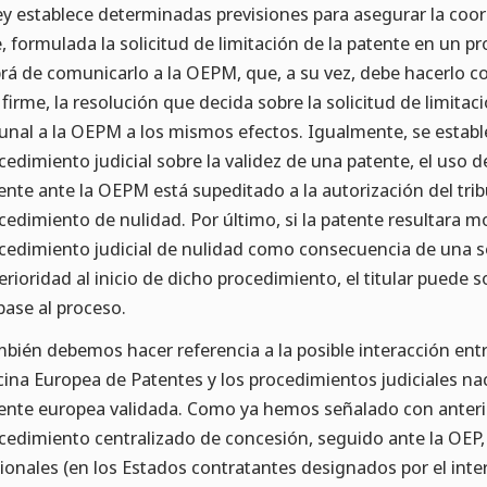
ley establece determinadas previsiones para asegurar la coor
, formulada la solicitud de limitación de la patente en un pro
rá de comunicarlo a la OEPM, que, a su vez, debe hacerlo co
 firme, la resolución que decida sobre la solicitud de limitac
bunal a la OEPM a los mismos efectos. Igualmente, se estab
cedimiento judicial sobre la validez de una patente, el uso de
ente ante la OEPM está supeditado a la autorización del tri
cedimiento de nulidad. Por último, si la patente resultara m
cedimiento judicial de nulidad como consecuencia de una s
erioridad al inicio de dicho procedimiento, el titular puede s
base al proceso.
bién debemos hacer referencia a la posible interacción ent
cina Europea de Patentes y los procedimientos judiciales na
ente europea validada. Como ya hemos señalado con anterio
cedimiento centralizado de concesión, seguido ante la OEP,
ionales (en los Estados contratantes designados por el int