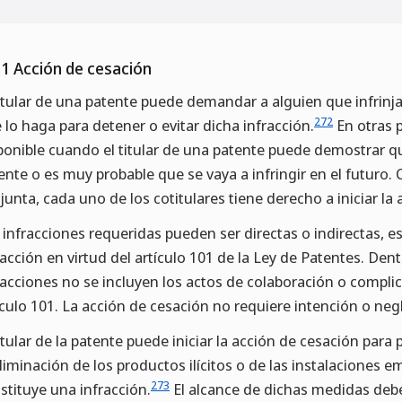
.1 Acción de cesación
titular de una patente puede demandar a alguien que infrinj
272
 lo haga para detener o evitar dicha infracción.
En otras p
ponible cuando el titular de una patente puede demostrar qu
ente o es muy probable que se vaya a infringir en el futuro. 
junta, cada uno de los cotitulares tiene derecho a iniciar la
 infracciones requeridas pueden ser directas o indirectas, es
racción en virtud del artículo 101 de la Ley de Patentes. Den
racciones no se incluyen los actos de colaboración o complici
ículo 101. La acción de cesación no requiere intención o negl
titular de la patente puede iniciar la acción de cesación para 
eliminación de los productos ilícitos o de las instalaciones e
273
stituye una infracción.
El alcance de dichas medidas debe