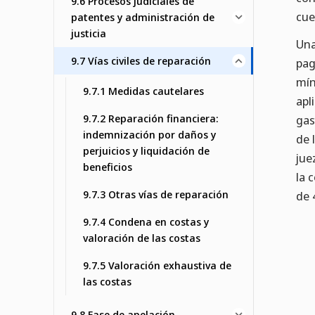
9.6 Procesos judiciales de
cue
patentes y administración de
justicia
Una
9.7 Vías civiles de reparación
pag
mín
9.7.1 Medidas cautelares
apl
9.7.2 Reparación financiera:
gas
indemnización por daños y
de 
perjuicios y liquidación de
jue
beneficios
la 
9.7.3 Otras vías de reparación
de 
9.7.4 Condena en costas y
valoración de las costas
9.7.5 Valoración exhaustiva de
las costas
9.8 Fase de apelación