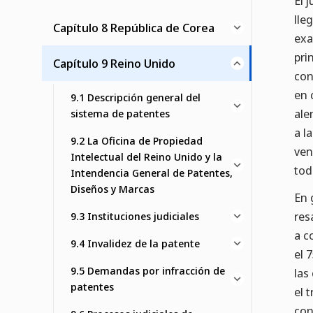
El 
lle
Capítulo 8 República de Corea
exa
pri
Capítulo 9 Reino Unido
con
en 
9.1 Descripción general del
ale
sistema de patentes
a l
9.2 La Oficina de Propiedad
ven
Intelectual del Reino Unido y la
tod
Intendencia General de Patentes,
Diseños y Marcas
En 
res
9.3 Instituciones judiciales
a c
9.4 Invalidez de la patente
el 
9.5 Demandas por infracción de
las
patentes
el 
con