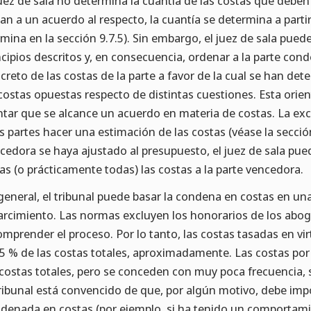
juez de sala no determina la cuantía de las costas que deben 
gan a un acuerdo al respecto, la cuantía se determina a parti
mina en la sección 9.7.5). Sin embargo, el juez de sala pued
ncipios descritos y, en consecuencia, ordenar a la parte co
creto de las costas de la parte a favor de la cual se han de
costas opuestas respecto de distintas cuestiones. Esta orie
ntar que se alcance un acuerdo en materia de costas. La ex
as partes hacer una estimación de las costas (véase la secció
cedora se haya ajustado al presupuesto, el juez de sala pue
as (o prácticamente todas) las costas a la parte vencedora.
general, el tribunal puede basar la condena en costas en un
arcimiento. Las normas excluyen los honorarios de los abog
omprender el proceso. Por lo tanto, las costas tasadas en vi
75 % de las costas totales, aproximadamente. Las costas por
 costas totales, pero se conceden con muy poca frecuencia, 
tribunal está convencido de que, por algún motivo, debe imp
denada en costas (por ejemplo, si ha tenido un comportami