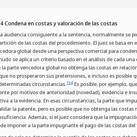
.4 Condena en costas y valoración de las costas
la audiencia consiguiente a la sentencia, normalmente se pid
artición de las costas del procedimiento. El juez se basa en el
cedora global desde una perspectiva comercial para condenar
udo se aplica un criterio basado en el análisis de cada una
 la parte vencedora global no obtenga las costas en relaci
 que no prosperaron sus pretensiones, e incluso es posible q
154
determinadas circunstancias.
Es posible, por ejemplo, qu
ente por motivos de anterioridad (novedad), evidencia e insu
ativa a la evidencia. En esas circunstancias, la parte que imp
alidar la patente, pero es posible que no obtenga las costas r
insuficiencia. Además, si el juez considera que la impugnac
de imponer a la parte impugnante el pago de las costas del t