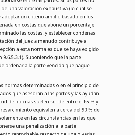
abonarse entre las partes. Si las partes no
r de una valoración exhaustiva (lo cual se
e adoptar un criterio amplio basado en los
ndenada en costas que abone un porcentaje
terminado las costas, y establecer condenas
ntación del juez a menudo contribuye a
cepción a esta norma es que se haya exigido
n 9.6.5.3.1). Suponiendo que la parte
de ordenar a la parte vencida que pague
as normas determinadas o en el principio de
ados que asesoran a las partes y las ayudan
rtud de normas suelen ser de entre el 65 % y
 resarcimiento equivalen a cerca del 90 % de
solamente en las circunstancias en las que
onerse una penalización a la parte
ento reprochable respecto de una o varias