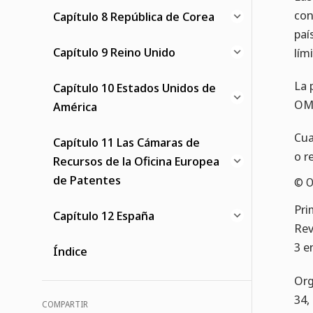
con
Capítulo 8 República de Corea
paí
Capítulo 9 Reino Unido
lími
La 
Capítulo 10 Estados Unidos de
OM
América
Cua
Capítulo 11 Las Cámaras de
o r
Recursos de la Oficina Europea
de Patentes
© O
Pri
Capítulo 12 España
Rev
3 e
Índice
Org
34,
COMPARTIR