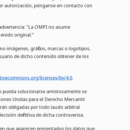
er autorización, pónganse en contacto con
te advertencia: “La OMPI no asume
enido original.”
mo imágenes, gráficos, marcas o logotipos,
usuario de dicho contenido obtener de los
ativecommons.org/licenses/by/4.0
.
 no pueda solucionarse amistosamente se
iones Unidas para el Derecho Mercantil
rán obligadas por todo laudo arbitral
isión definitiva de dicha controversia.
 en que aparecen presentados los datos que