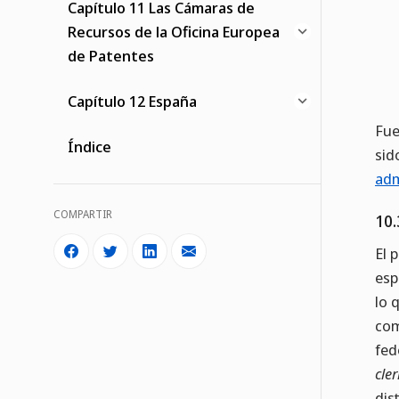
Capítulo 11 Las Cámaras de
Recursos de la Oficina Europea
de Patentes
Capítulo 12 España
Fue
Índice
sid
adm
COMPARTIR
10.
El 
esp
lo 
com
fed
cler
dis