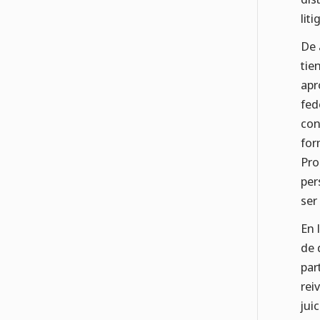
lit
De 
tie
apr
fed
con
for
Pro
per
ser
En 
de 
par
rei
jui