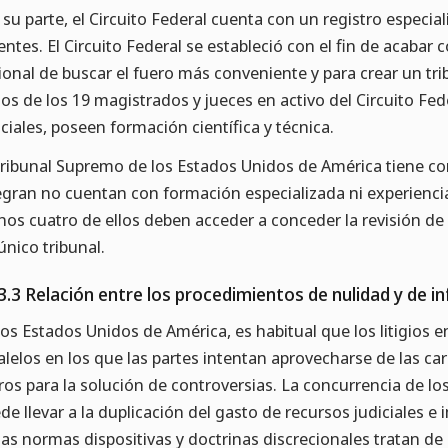
 su parte, el Circuito Federal cuenta con un registro especial
entes. El Circuito Federal se estableció con el fin de acabar c
ional de buscar el fuero más conveniente y para crear un tr
ios de los 19 magistrados y jueces en activo del Circuito Fe
iciales, poseen formación científica y técnica.
Tribunal Supremo de los Estados Unidos de América tiene co
egran no cuentan con formación especializada ni experiencia 
os cuatro de ellos deben acceder a conceder la revisión de
único tribunal.
3.3 Relación entre los procedimientos de nulidad y de i
los Estados Unidos de América, es habitual que los litigios 
alelos en los que las partes intentan aprovecharse de las cara
ros para la solución de controversias. La concurrencia de los
de llevar a la duplicación del gasto de recursos judiciales e
ias normas dispositivas y doctrinas discrecionales tratan de e