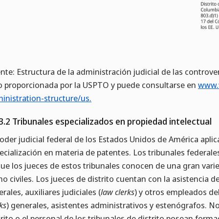
nte: Estructura de la administración judicial de las controv
o proporcionada por la USPTO y puede consultarse en
www.w
inistration-structure/us.
3.2 Tribunales especializados en propiedad intelectual
poder judicial federal de los Estados Unidos de América apli
ecialización en materia de patentes. Los tribunales federale
que los jueces de estos tribunales conocen de una gran vari
o civiles. Los jueces de distrito cuentan con la asistencia d
erales, auxiliares judiciales (
law clerks
) y otros empleados del
ks
) generales, asistentes administrativos y estenógrafos. No
trito o el personal de los tribunales de distrito posean forma