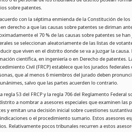
igios sobre patentes.
acuerdo con la séptima enmienda de la Constitución de los 
nen derecho a que las causas sobre patentes se diriman ant
oximadamente el 70 % de las causas sobre patentes se han j
erales se seleccionan aleatoriamente de las listas de votan
ducir que viven en el distrito donde se va a juzgar la causa
mación científica, en ingeniería o en Derecho de patentes. 
cedimiento Civil (FRCP) establece que los jurados federales 
sonas, que al menos 6 miembros del jurado deben pronunciar
 unánimes, salvo que las partes acuerden lo contrario.
la regla 53 del FRCP y la regla 706 del Reglamento Federal so
distrito a nombrar a asesores especiales que examinen las 
tes y emitan una decisión inicial sobre cuestiones sustantiva
vindicaciones o el procedimiento sumario. Estos asesores es
cios. Relativamente pocos tribunales recurren a estos asesor