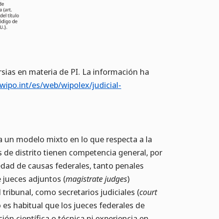
ersias en materia de PI. La información ha
ipo.int/es/web/wipolex/judicial-
ca un modelo mixto en lo que respecta a la
s de distrito tienen competencia general, por
edad de causas federales, tanto penales
e jueces adjuntos (
magistrate judges
)
 tribunal, como secretarios judiciales (
court
 es habitual que los jueces federales de
ción científica o técnica ni experiencia en