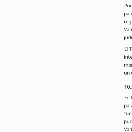
Por
pat
reg
Var
jud
El 
int
men
un 
10.
En 
par
fue
pue
Var