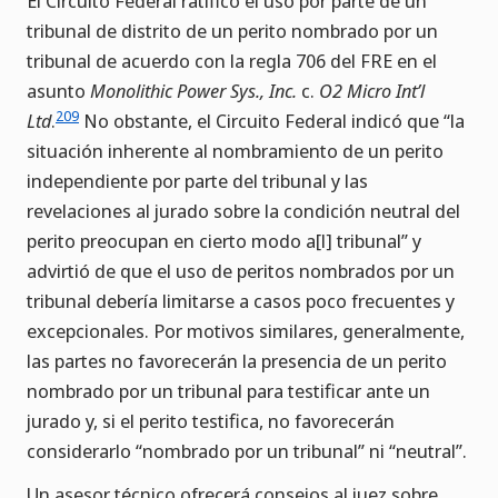
El Circuito Federal ratificó el uso por parte de un
tribunal de distrito de un perito nombrado por un
tribunal de acuerdo con la regla 706 del FRE en el
asunto
Monolithic Power Sys., Inc.
c.
O2 Micro Int’l
209
Ltd
.
No obstante, el Circuito Federal indicó que “la
situación inherente al nombramiento de un perito
independiente por parte del tribunal y las
revelaciones al jurado sobre la condición neutral del
perito preocupan en cierto modo a[l] tribunal” y
advirtió de que el uso de peritos nombrados por un
tribunal debería limitarse a casos poco frecuentes y
excepcionales. Por motivos similares, generalmente,
las partes no favorecerán la presencia de un perito
nombrado por un tribunal para testificar ante un
jurado y, si el perito testifica, no favorecerán
considerarlo “nombrado por un tribunal” ni “neutral”.
Un asesor técnico ofrecerá consejos al juez sobre