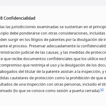
.8 Confidencialidad
as las jurisdicciones examinadas se sustentan en el principio
ncipio debe ponderarse con otras consideraciones, incluidas
den surgir en los litigios de patentes por la divulgación de 
ante el proceso. Preservar adecuadamente la confidenciali
inistración judicial de las causas, y las medidas de protecció
te que recibe documentos confidenciales que los utilice exclu
compromiso que restrinja el uso y la divulgación de los doc
 abogados del titular de la patente asistan a la inspección, y n
idas cautelares de protección como la prohibición de que e
ultados de una inspección con otras personas, incluido el titu
53
privado (lo que se conoce como sesión a puerta cerrada).