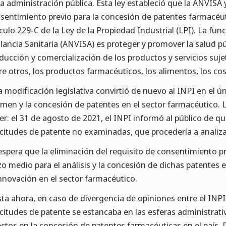
la administración pública. Esta ley estableció que la ANVISA y
sentimiento previo para la concesión de patentes farmacéut
ículo 229-C de la Ley de la Propiedad Industrial (LPI). La fun
ilancia Sanitaria (ANVISA) es proteger y promover la salud pú
ducción y comercialización de los productos y servicios sujet
re otros, los productos farmacéuticos, los alimentos, los co
a modificación legislativa convirtió de nuevo al INPI en el
men y la concesión de patentes en el sector farmacéutico. L
er: el 31 de agosto de 2021, el INPI informó al público de q
icitudes de patente no examinadas, que procedería a analiz
espera que la eliminación del requisito de consentimiento pr
zo medio para el análisis y la concesión de dichas patentes 
innovación en el sector farmacéutico.
ta ahora, en caso de divergencia de opiniones entre el INPI
icitudes de patente se estancaba en las esferas administrati
ectos en la concesión de patentes farmacéuticas en el país.