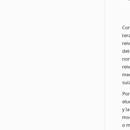
Con
ter
rei
det
nor
rei
med
sui
Por
elu
y l
mod
o m