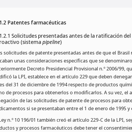
1.2 Patentes farmacéuticas
1.2.1 Solicitudes presentadas antes de la ratificación de
roactivo (sistema
pipeline
)
as solicitudes de patente presentadas antes de que el Brasil 
icaban unas consideraciones específicas que se denominar
teriormente Decreto Presidencial Provisional n.º 2006/99, que
ificó la LPI, establece en el artículo 229 que deben denegar
es del 31 de diciembre de 1994 respecto de productos quím
o de procesos para obtenerlos o modificarlos. A su vez, el a
egación de las solicitudes de patente de procesos para ob
icamentos si se presentaban entre el 1 de enero de 1995 y 
Ley n.º 10 196/01 también creó el artículo 229-C de la LPI, s
ductos y procesos farmacéuticos debe tener el consentimien