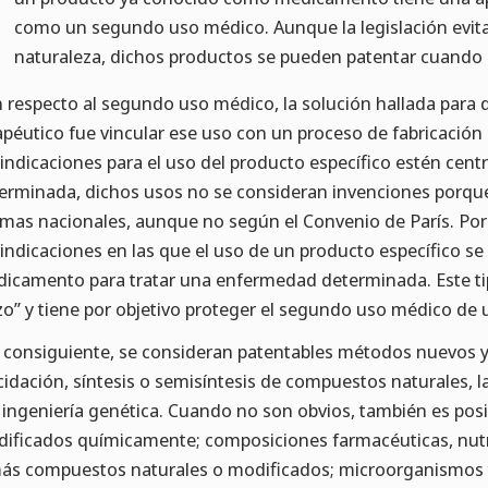
como un segundo uso médico. Aunque la legislación evita 
naturaleza, dichos productos se pueden patentar cuando s
 respecto al segundo uso médico, la solución hallada para
apéutico fue vincular ese uso con un proceso de fabricaci
vindicaciones para el uso del producto específico estén ce
erminada, dichos usos no se consideran invenciones porqu
mas nacionales, aunque no según el Convenio de París. Por
vindicaciones en las que el uso de un producto específico se
icamento para tratar una enfermedad determinada. Este tip
zo” y tiene por objetivo proteger el segundo uso médico de
 consiguiente, se consideran patentables métodos nuevos y 
cidación, síntesis o semisíntesis de compuestos naturales,
a ingeniería genética. Cuando no son obvios, también es po
ificados químicamente; composiciones farmacéuticas, nut
ás compuestos naturales o modificados; microorganismos t