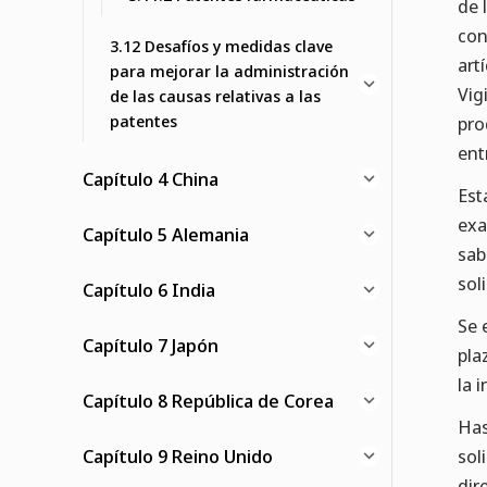
de 
con
3.12 Desafíos y medidas clave
art
para mejorar la administración
Vig
de las causas relativas a las
patentes
pro
ent
Capítulo 4 China
Est
exa
Capítulo 5 Alemania
sab
sol
Capítulo 6 India
Se 
Capítulo 7 Japón
pla
la 
Capítulo 8 República de Corea
Has
Capítulo 9 Reino Unido
sol
dir