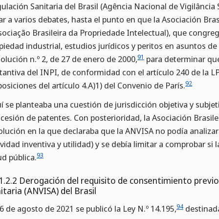
ulación Sanitaria del Brasil (Agência Nacional de Vigilância 
ar a varios debates, hasta el punto en que la Asociación Bras
sociação Brasileira da Propriedade Intelectual), que congr
piedad industrial, estudios jurídicos y peritos en asuntos de
91
olución n.º 2, de 27 de enero de 2000,
para determinar que 
tantiva del INPI, de conformidad con el artículo 240 de la LP
92
posiciones del artículo 4.A)1) del Convenio de París.
í se planteaba una cuestión de jurisdicción objetiva y subjet
cesión de patentes. Con posterioridad, la Asociación Brasile
olución en la que declaraba que la ANVISA no podía analizar 
ividad inventiva y utilidad) y se debía limitar a comprobar si l
93
ud pública.
1.2.2 Derogación del requisito de consentimiento previo 
itaria (ANVISA) del Brasil
94
26 de agosto de 2021 se publicó la Ley N.º 14.195,
destinada