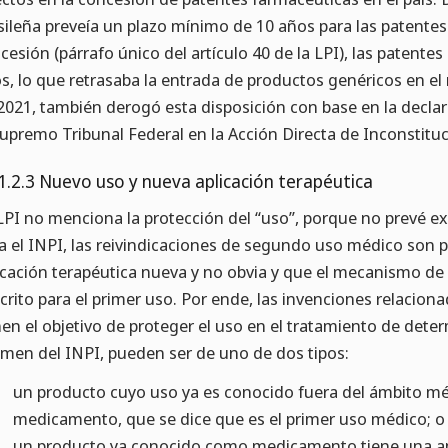
sileña preveía un plazo mínimo de 10 años para las patentes
cesión (párrafo único del artículo 40 de la LPI), las patente
s, lo que retrasaba la entrada de productos genéricos en el
2021, también derogó esta disposición con base en la decla
Supremo Tribunal Federal en la Acción Directa de Inconstituc
1.2.3 Nuevo uso y nueva aplicación terapéutica
LPI no menciona la protección del “uso”, porque no prevé ex
a el INPI, las reivindicaciones de segundo uso médico son p
icación terapéutica nueva y no obvia y que el mecanismo de
crito para el primer uso. Por ende, las invenciones relacio
nen el objetivo de proteger el uso en el tratamiento de de
men del INPI, pueden ser de uno de dos tipos:
un producto cuyo uso ya es conocido fuera del ámbito m
medicamento, que se dice que es el primer uso médico; o
un producto ya conocido como medicamento tiene una apl