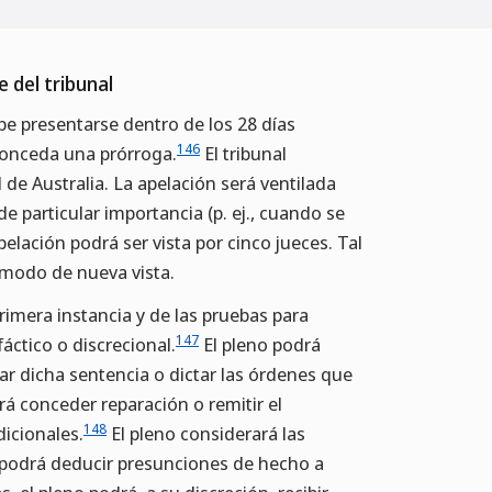
 del tribunal
be presentarse dentro de los 28 días
146
 conceda una prórroga.
El tribunal
 de Australia. La apelación será ventilada
e particular importancia (p. ej., cuando se
pelación podrá ser vista por cinco jueces. Tal
 modo de nueva vista.
rimera instancia y de las pruebas para
147
fáctico o discrecional.
El pleno podrá
tar dicha sentencia o dictar las órdenes que
á conceder reparación o remitir el
148
dicionales.
El pleno considerará las
y podrá deducir presunciones de hecho a