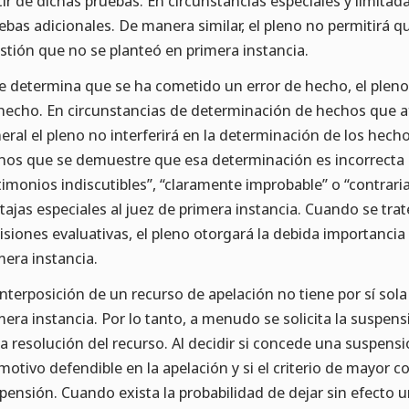
tir de dichas pruebas. En circunstancias especiales y limitadas
ebas adicionales. De manera similar, el pleno no permitirá 
stión que no se planteó en primera instancia.
se determina que se ha cometido un error de hecho, el pleno 
hecho. En circunstancias de determinación de hechos que afec
eral el pleno no interferirá en la determinación de los hecho
os que se demuestre que esa determinación es incorrecta 
timonios indiscutibles”, “claramente improbable” o “contraria
tajas especiales al juez de primera instancia. Cuando se tra
isiones evaluativas, el pleno otorgará la debida importancia 
mera instancia.
interposición de un recurso de apelación no tiene por sí sola
mera instancia. Por lo tanto, a menudo se solicita la suspens
la resolución del recurso. Al decidir si concede una suspensi
motivo defendible en la apelación y si el criterio de mayor 
pensión. Cuando exista la probabilidad de dejar sin efecto