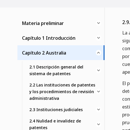
2.9
Materia preliminar
La 
Capítulo 1 Introducción
sig
com
Capítulo 2 Australia
por
cue
2.1 Descripción general del
ape
sistema de patentes
El 
2.2 Las instituciones de patentes
det
y los procedimientos de revisión
administrativa
con
est
2.3 Instituciones judiciales
pro
2.4 Nulidad e invalidez de
pru
patentes