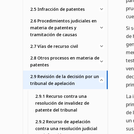
par
pru
2.5 Infracción de patentes
cue
2.6 Procedimientos judiciales en
materia de patentes y
Si 
tramitación de causas
de 
gen
2.7 Vías de recurso civil
men
2.8 Otros procesos en materia de
tes
patentes
ven
dec
2.9 Revisión de la decisión por un
tribunal de apelación
pri
La 
2.9.1 Recurso contra una
resolución de invalidez de
pri
patente del tribunal
de 
un 
2.9.2 Recurso de apelación
sus
contra una resolución judicial