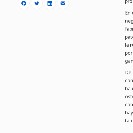
pro
En 
neg
fab
pat
la 
por
gan
De 
con
ha 
ost
com
hay
tam