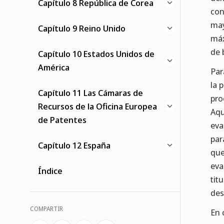
Capítulo 8 República de Corea
con
may
Capítulo 9 Reino Unido
máx
de 
Capítulo 10 Estados Unidos de
América
Par
la 
Capítulo 11 Las Cámaras de
pro
Recursos de la Oficina Europea
Aqu
de Patentes
eva
par
Capítulo 12 España
que
eva
Índice
tit
des
COMPARTIR
En 