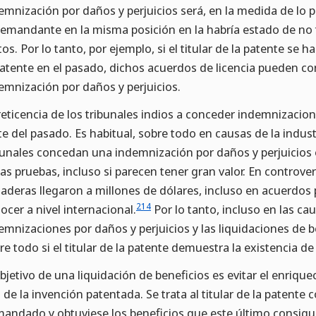
emnización por daños y perjuicios será, en la medida de lo p
demandante en la misma posición en la habría estado de no 
citos. Por lo tanto, por ejemplo, si el titular de la patente se 
patente en el pasado, dichos acuerdos de licencia pueden con
emnización por daños y perjuicios.
reticencia de los tribunales indios a conceder indemnizacio
te del pasado. Es habitual, sobre todo en causas de la indus
bunales concedan una indemnización por daños y perjuicios o
las pruebas, incluso si parecen tener gran valor. En controver
aderas llegaron a millones de dólares, incluso en acuerdos
214
ocer a nivel internacional.
Por lo tanto, incluso en las c
emnizaciones por daños y perjuicios y las liquidaciones de b
re todo si el titular de la patente demuestra la existencia de 
objetivo de una liquidación de beneficios es evitar el enriq
 de la invención patentada. Se trata al titular de la patente
andado y obtuviese los beneficios que este último consigui