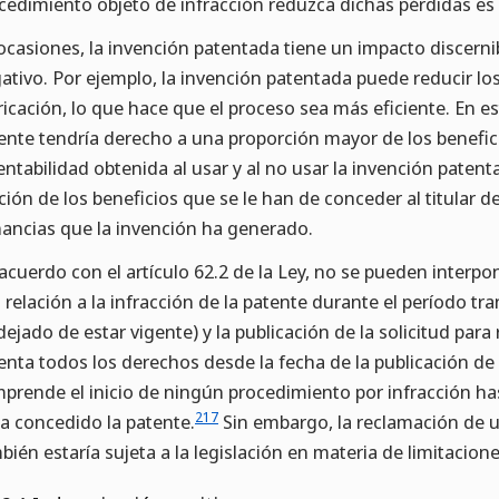
cedimiento objeto de infracción reduzca dichas pérdidas es
ocasiones, la invención patentada tiene un impacto discernibl
ativo. Por ejemplo, la invención patentada puede reducir lo
ricación, lo que hace que el proceso sea más eficiente. En este
ente tendría derecho a una proporción mayor de los benefic
rentabilidad obtenida al usar y al no usar la invención patent
ción de los beneficios que se le han de conceder al titular 
ancias que la invención ha generado.
acuerdo con el artículo 62.2 de la Ley, no se pueden inter
 relación a la infracción de la patente durante el período tra
dejado de estar vigente) y la publicación de la solicitud para 
enta todos los derechos desde la fecha de la publicación de 
prende el inicio de ningún procedimiento por infracción ha
217
a concedido la patente.
Sin embargo, la reclamación de u
bién estaría sujeta a la legislación en materia de limitacione