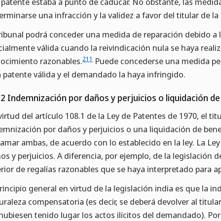
a patente estaba a punto de caducar. No obstante, las medid
erminarse una infracción y la validez a favor del titular de la
tribunal podrá conceder una medida de reparación debido a 
cialmente válida cuando la reivindicación nula se haya real
211
ocimiento razonables.
Puede concederse una medida per
 patente válida y el demandado la haya infringido.
.2 Indemnización por daños y perjuicios o liquidación de
virtud del artículo 108.1 de la Ley de Patentes de 1970, el tit
emnización por daños y perjuicios o una liquidación de bene
lamar ambas, de acuerdo con lo establecido en la ley. La Ley
os y perjuicios. A diferencia, por ejemplo, de la legislación d
erior de regalías razonables que se haya interpretado para ap
principio general en virtud de la legislación india es que la 
uraleza compensatoria (es decir, se deberá devolver al titular
hubiesen tenido lugar los actos ilícitos del demandado). Por 