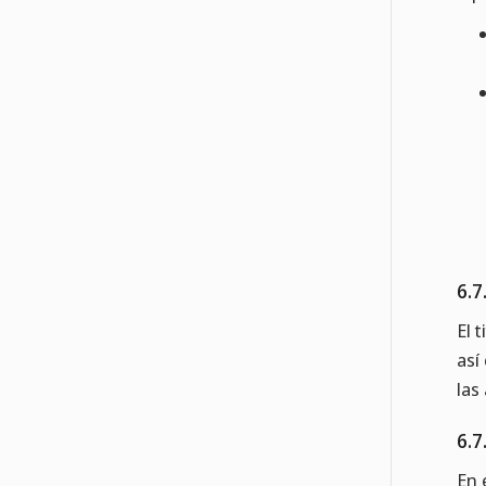
6.7
El 
así
las 
6.7
En 