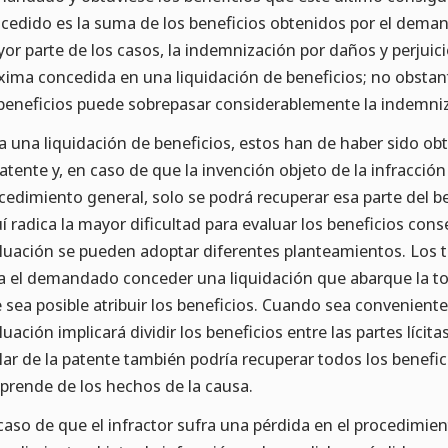
cedido es la suma de los beneficios obtenidos por el demand
or parte de los casos, la indemnización por daños y perjuicio
ima concedida en una liquidación de beneficios; no obstant
beneficios puede sobrepasar considerablemente la indemniza
a una liquidación de beneficios, estos han de haber sido obte
patente y, en caso de que la invención objeto de la infracció
cedimiento general, solo se podrá recuperar esa parte del be
í radica la mayor dificultad para evaluar los beneficios con
luación se pueden adoptar diferentes planteamientos. Los t
a el demandado conceder una liquidación que abarque la tot
 sea posible atribuir los beneficios. Cuando sea conveniente 
luación implicará dividir los beneficios entre las partes lícita
ular de la patente también podría recuperar todos los benefic
prende de los hechos de la causa.
caso de que el infractor sufra una pérdida en el procedimient