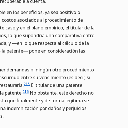
 recuperable a cuenta.
e en los beneficios, ya sea positivo o
s costos asociados al procedimiento de
 caso y en el plano empírico, el titular de la
ios, lo que supondría una comparativa entre
ada, y —en lo que respecta al cálculo de la
de la patente— pone en consideración las
poner demandas ni ningún otro procedimiento
nscurrido entre su vencimiento (es decir, si
215
restaurarla.
El titular de una patente
216
la patente.
No obstante, este derecho no
sta que finalmente y de forma legítima se
na indemnización por daños y perjuicios
s.