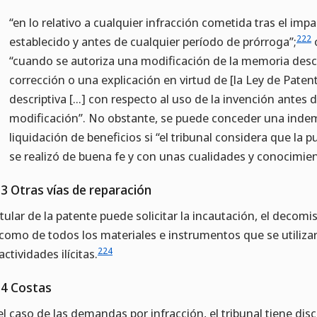
“en lo relativo a cualquier infracción cometida tras el imp
222
establecido y antes de cualquier período de prórroga”;
“cuando se autoriza una modificación de la memoria descr
corrección o una explicación en virtud de [la Ley de Paten
descriptiva […] con respecto al uso de la invención antes 
modificación”. No obstante, se puede conceder una indem
liquidación de beneficios si “el tribunal considera que la 
se realizó de buena fe y con unas cualidades y conocimie
.3 Otras vías de reparación
titular de la patente puede solicitar la incautación, el decomis
 como de todos los materiales e instrumentos que se utiliz
224
actividades ilícitas.
.4 Costas
el caso de las demandas por infracción, el tribunal tiene dis