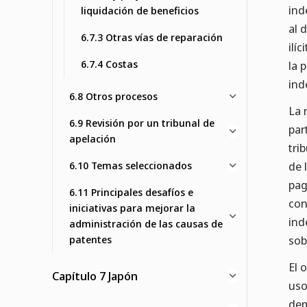
ind
liquidación de beneficios
al 
6.7.3 Otras vías de reparación
ilí
6.7.4 Costas
la 
ind
6.8 Otros procesos
La 
6.9 Revisión por un tribunal de
par
apelación
tri
6.10 Temas seleccionados
de 
pag
6.11 Principales desafíos e
con
iniciativas para mejorar la
ind
administración de las causas de
patentes
sob
El 
Capítulo 7 Japón
uso
dem