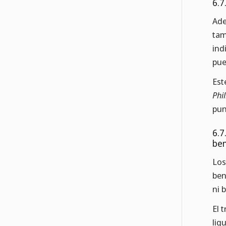
6.7
Ade
tam
ind
pue
Est
Phi
pun
6.7
ben
Los
ben
ni 
El 
liq