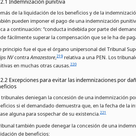
.2.1 Indemnización punitiva
más de la liquidación de los beneficios y de la indemnización
bién pueden imponer el pago de una indemnización punitiva
ica a continuación: “conducta indebida por parte del deman
de fácilmente superar la compensación que se le ha de pag
e principio fue el que el órgano unipersonal del Tribunal Sup
219
lips NV
contra
Amazestore
,
relativa a una PEN. Los tribun
220
itivas en muchas otras causas.
.2.2 Excepciones para evitar las indemnizaciones por daño
eficios
 tribunales deniegan la concesión de una indemnización por 
eficios si el demandado demuestra que, en la fecha de la in
221
base alguna para sospechar de su existencia.
tribunal también puede denegar la concesión de una indemni
uidación de beneficios: