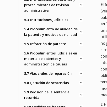
El 
procedimientos de revisión
administrativa
(vé
púb
5.3 Instituciones judiciales
art
5.4 Procedimiento de nulidad de
un 
la patente y motivos de nulidad
uti
no 
5.5 Infracción de patente
cir
5.6 Procedimientos judiciales en
con
materia de patentes y
int
administración de causas
con
5.7 Vías civiles de reparación
obl
ter
5.8 Ejecución de sentencias
med
5.9 Revisión de la sentencia
med
recurrida
De 
5.10 Medidas en frontera