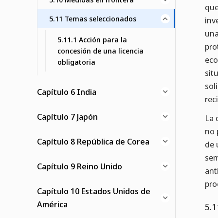
que
5.11 Temas seleccionados
inv
una
5.11.1 Acción para la
pro
concesión de una licencia
eco
obligatoria
sit
sol
Capítulo 6 India
rec
Capítulo 7 Japón
La 
no 
Capítulo 8 República de Corea
de 
sem
Capítulo 9 Reino Unido
ant
pro
Capítulo 10 Estados Unidos de
América
5.1