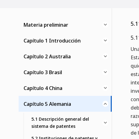
5.1
Materia preliminar
5.1
Capítulo 1 Introducción
Una
Capítulo 2 Australia
Est
qui
Capítulo 3 Brasil
est
int
Capítulo 4 China
inv
con
Capítulo 5 Alemania
deb
raz
5.1 Descripción general del
sup
sistema de patentes
de 
5.2 Instituciones de patentes y