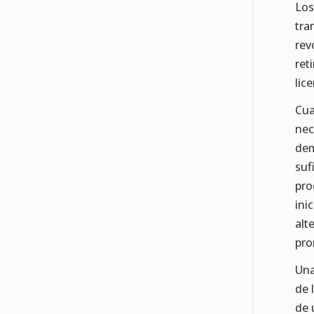
Los
tra
rev
ret
lice
Cua
nec
dem
suf
pro
ini
alt
pro
Una
de 
de 