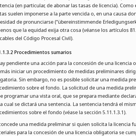
tencia (en particular, de abonar las tasas de licencia). Como
tas suelen imponerse a la parte vencida o, en una causa d
esidad de pronunciarse (“übereinstimmende Erledigungserklä
enos que la equidad exija otra cosa (véanse los artículos 81.
icables del Código Procesal Civil).
1.1.3.2 Procedimientos sumarios
hay pendiente una acción para la concesión de una licencia ob
más iniciar un procedimiento de medidas preliminares dirigi
igatoria. Sin embargo, no es posible solicitar una medida pr
cedimiento sobre el fondo. La solicitud de una medida preli
e programar una vista oral, que se prepara mediante declara
la cual se dictará una sentencia. La sentencia tendrá el mis
cedimientos sobre el fondo (véase la sección 5.11.1.3.1).
concede una medida preliminar si quien solicita la licencia 
eriales para la concesión de una licencia obligatoria se cu