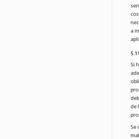
sen
cos
nec
a m
apl
5.1
Si 
ade
obl
pro
deb
de 
pro
Se 
mat