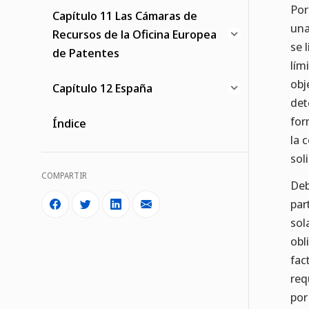
Por
Capítulo 11 Las Cámaras de
una
Recursos de la Oficina Europea
se 
de Patentes
lím
obj
Capítulo 12 España
det
for
Índice
la 
soli
COMPARTIR
Deb
par
sol
obl
fac
req
por