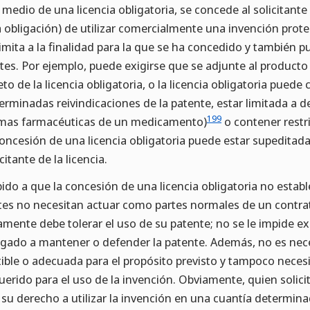
 medio de una licencia obligatoria, se concede al solicitante
 obligación) de utilizar comercialmente una invención prot
limita a la finalidad para la que se ha concedido y también 
ites. Por ejemplo, puede exigirse que se adjunte al producto 
eto de la licencia obligatoria, o la licencia obligatoria pue
erminadas reivindicaciones de la patente, estar limitada a 
199
mas farmacéuticas de un medicamento)
o contener restr
concesión de una licencia obligatoria puede estar supeditada
citante de la licencia.
ido a que la concesión de una licencia obligatoria no estable
tes no necesitan actuar como partes normales de un contrato 
amente debe tolerar el uso de su patente; no se le impide ex
igado a mantener o defender la patente. Además, no es nece
tible o adecuada para el propósito previsto y tampoco neces
uerido para el uso de la invención. Obviamente, quien solicit
 su derecho a utilizar la invención en una cuantía determina