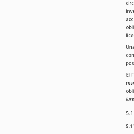
cir
inv
acc
obl
lic
Una
con
pos
El 
res
obl
iure
5.1
5.1