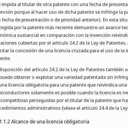
 impida al titular de otra patente con una fecha de presenta
ención porque al hacer uso de dicha patente se infringe la p
 fecha de presentación o de prioridad anterior). En esta sit
tegida por la patente más reciente demuestre un avance te
nómica sustancial en comparación con la invención reivindi
uaciones cubiertas por el artículo 24.2 de la Ley de Patentes, 
icitar la concesión de una licencia cruzada para el uso de la
iente.
disposición del artículo 24.2 de la Ley de Patentes también s
puede obtener o explotar una variedad patentada sin infrin
una licencia obligatoria para una patente que reivindica una 
iconductores solamente es posible cuando la licencia es nec
icompetitivas perseguidas por el titular de la patente que ha
cedimientos administrativos (véase el artículo 24.4 de la Ley
1.1.2 Alcance de una licencia obligatoria