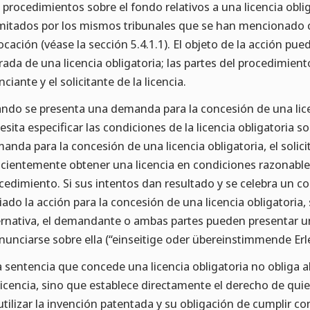
 procedimientos sobre el fondo relativos a una licencia obl
mitados por los mismos tribunales que se han mencionado c
ocación (véase la sección 5.4.1.1). El objeto de la acción pue
irada de una licencia obligatoria; las partes del procedimient
nciante y el solicitante de la licencia.
ndo se presenta una demanda para la concesión de una licenci
esita especificar las condiciones de la licencia obligatoria s
anda para la concesión de una licencia obligatoria, el solici
icientemente obtener una licencia en condiciones razonable
cedimiento. Si sus intentos dan resultado y se celebra un c
ciado la acción para la concesión de una licencia obligatoria,
ernativa, el demandante o ambas partes pueden presentar u
nunciarse sobre ella (“einseitige oder übereinstimmende Er
 sentencia que concede una licencia obligatoria no obliga al 
licencia, sino que establece directamente el derecho de quien 
utilizar la invención patentada y su obligación de cumplir co