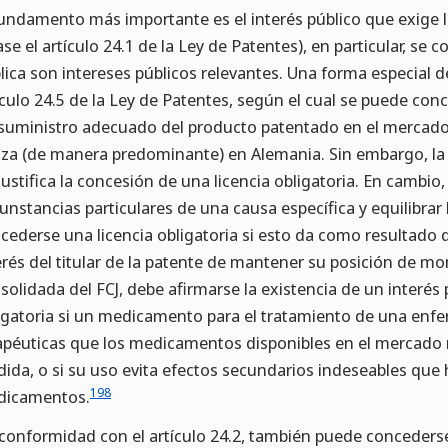
fundamento más importante es el interés público que exige l
ase el artículo 24.1 de la Ley de Patentes), en particular, se 
lica son intereses públicos relevantes. Una forma especial de
ículo 24.5 de la Ley de Patentes, según el cual se puede conc
suministro adecuado del producto patentado en el mercado 
liza (de manera predominante) en Alemania. Sin embargo, la
justifica la concesión de una licencia obligatoria. En cambio
cunstancias particulares de una causa específica y equilibrar
cederse una licencia obligatoria si esto da como resultado q
erés del titular de la patente de mantener su posición de mo
solidada del FCJ, debe afirmarse la existencia de un interés 
igatoria si un medicamento para el tratamiento de una enf
apéuticas que los medicamentos disponibles en el mercado 
ida, o si su uso evita efectos secundarios indeseables que 
198
icamentos.
conformidad con el artículo 24.2, también puede concederse