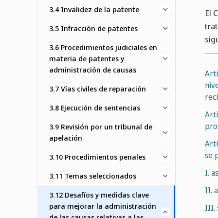
3.4 Invalidez de la patente
El 
tra
3.5 Infracción de patentes
sig
3.6 Procedimientos judiciales en
materia de patentes y
administración de causas
Art
niv
3.7 Vías civiles de reparación
rec
3.8 Ejecución de sentencias
Art
pro
3.9 Revisión por un tribunal de
apelación
Art
se 
3.10 Procedimientos penales
I. a
3.11 Temas seleccionados
II.
3.12 Desafíos y medidas clave
para mejorar la administración
III
de las causas relativas a las