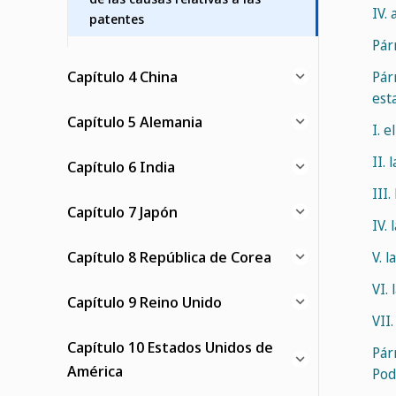
IV.
patentes
Pár
Capítulo 4 China
Pár
est
Capítulo 5 Alemania
I. e
II.
Capítulo 6 India
III
Capítulo 7 Japón
IV.
Capítulo 8 República de Corea
V. 
VI.
Capítulo 9 Reino Unido
VII.
Capítulo 10 Estados Unidos de
Pár
América
Pode