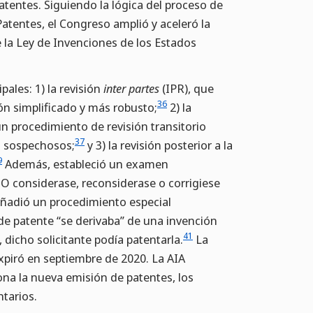
atentes. Siguiendo la lógica del proceso de
atentes, el Congreso amplió y aceleró la
 la Ley de Invenciones de los Estados
pales: 1) la revisión
inter partes
(IPR), que
36
ón simplificado y más robusto;
2) la
n procedimiento de revisión transitorio
37
s sospechosos;
y 3) la revisión posterior a la
9
Además, estableció un examen
 considerase, reconsiderase o corrigiese
ñadió un procedimiento especial
 de patente “se derivaba” de una invención
41
, dicho solicitante podía patentarla.
La
xpiró en septiembre de 2020. La AIA
a la nueva emisión de patentes, los
tarios.