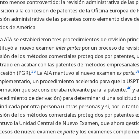
nto menos controvertido: la revisión administrativa de las p
sición a la concesión de patentes de la Oficina Europea de P
isión administrativa de las patentes como elemento clave de
dos de América.
la AIA se establecieron tres procedimientos de revisión princi
tituyó al nuevo examen
inter partes
por un proceso de revisi
isión de los métodos comerciales protegidos por patentes, u
trado en acabar con las patentes de métodos empresariale
38
3
cesión (PGR).
La AIA mantuvo el nuevo examen
ex parte.
plementario, un procedimiento acelerado para que la USPTO
40
ormación que se consideraba relevante para la patente,
y a
ocedimiento de derivación) para determinar si una solicitud
vindicada por otra persona u otras personas y si, por lo tanto
isión de los métodos comerciales protegidos por patentes e
tuvo la Unidad Central de Nuevo Examen, que ahora gestion
cesos de nuevo examen
ex parte
y los exámenes complemen