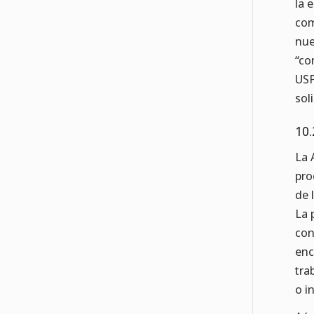
la 
com
nue
“co
USP
sol
10.
La 
pro
de 
La 
con
enc
tra
o i