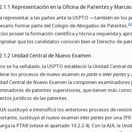
2.1.1 Representación en la Oficina de Patentes y Marca
a representar a las partes ante la USPTO —también en los p
42
esario formar parte del Colegio de Abogados de Patentes.
ciso poseer la formación científica y técnica requerida y ap
probar que los candidatos conocen bien el Derecho de pate
2.1.2 Unidad Central de Nuevo Examen
o se ha señalado, la USPTO estableció la Unidad Central d
lerar los procesos de nuevo examen
ex parte
e
inter partes
y 
dad Central de Nuevo Examen la componen examinadores pri
minadores de patentes supervisores, que tienen más conoc
ectos jurídicos de las patentes.
AIA sustituyó e intensificó los anteriores procesos de revisió
ortante, sustituyó el nuevo examen
inter partes
por una IPR 
arga la PTAB (véase el apartado 10.2.2.4). Con la AIA, la U