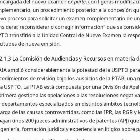
encargada del nuevo examen
ex parte
, con ligeras modifica
plementario, un procedimiento posterior a la concesión que 
vo proceso para solicitar un examen complementario de una
nsiderar, reconsiderar o corregir información” que se conside
TO transfirió a la Unidad Central de Nuevo Examen la respon
icitudes de nueva emisión.
2.1.3 La Comisión de Audiencias y Recursos en materia 
AIA amplió considerablemente la potestad de la USPTO para l
cedimientos de revisión bajo los auspicios de la PTAB, una 
la USPTO. La PTAB está compuesta por una División de Apela
primera gestiona las apelaciones a las resoluciones negati
 departamentos especializados en distintos ámbitos tecnoló
arga de las causas controvertidas, como las IPR, las PGR y 
bajan unos 200 jueces administrativos de patentes (APJ) qu
ngeniería, formación jurídica y experiencia en litigios sobre 