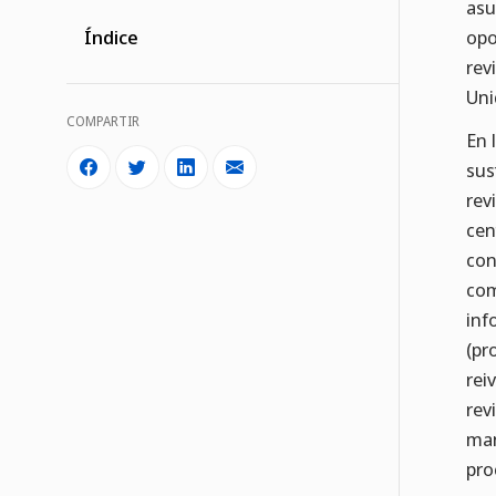
asu
opo
Índice
rev
Uni
COMPARTIR
En 
sus
rev
cen
con
com
inf
(pr
rei
rev
man
pro