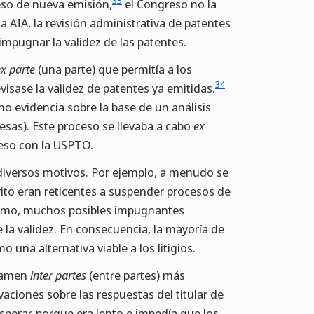
33
eso de nueva emisión,
el Congreso no la
a AIA, la revisión administrativa de patentes
mpugnar la validez de las patentes.
ex parte
(una parte) que permitía a los
34
evisase la validez de patentes ya emitidas.
o evidencia sobre la base de un análisis
resas). Este proceso se llevaba a cabo
ex
oceso con la USPTO.
 diversos motivos. Por ejemplo, a menudo se
rito eran reticentes a suspender procesos de
mismo, muchos posibles impugnantes
 la validez. En consecuencia, la mayoría de
 una alternativa viable a los litigios.
examen
inter partes
(entre partes) más
aciones sobre las respuestas del titular de
perar, porque era lento e impedía que los