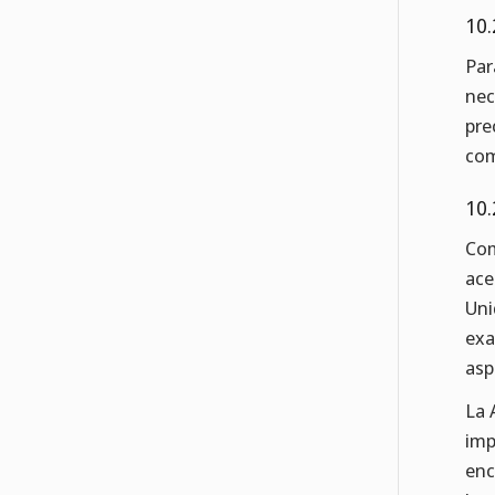
10.
Par
nec
pre
com
10.
Com
ace
Uni
exa
asp
La 
imp
enc