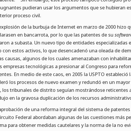
ugnantes pudieran usar los argumentos que se hubieran e
terior proceso civil.
explosión de la burbuja de Internet en marzo de 2000 hiz
larasen en bancarrota, por lo que las patentes de su
softwar
aron a subasta. Un nuevo tipo de entidades especializadas 
o con estos activos, lo que desencadenó una oleada de dem
as causas, algunos de los cuales amenazaban con inhabilita
as empresas tecnológicas a presionar al Congreso para ref
entes. En medio de este caos, en 2005 la USPTO estableció
leró los procesos de nuevo examen y redundó en un mayor 
o, los tribunales de distrito seguían mostrándose reticentes 
dujo en la gravosa duplicación de los recursos administrativo
aprobación de una reforma integral del sistema de patentes 
Circuito Federal abordaban algunas de las cuestiones más p
ma para obtener medidas cautelares y la norma de la no evi