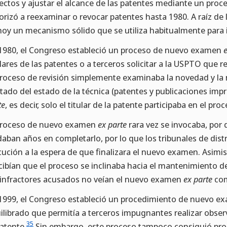
ectos y ajustar el alcance de las patentes mediante un proc
orizó a reexaminar o revocar patentes hasta 1980. A raíz de l
hoy un mecanismo sólido que se utiliza habitualmente para i
1980, el Congreso estableció un proceso de nuevo examen
ulares de las patentes o a terceros solicitar a la USPTO que r
proceso de revisión simplemente examinaba la novedad y la n
itado del estado de la técnica (patentes y publicaciones imp
te
, es decir, solo el titular de la patente participaba en el pr
proceso de nuevo examen
ex parte
rara vez se invocaba, por
daban años en completarlo, por lo que los tribunales de dist
cución a la espera de que finalizara el nuevo examen. Asi
cibían que el proceso se inclinaba hacia el mantenimiento de
 infractores acusados no veían el nuevo examen
ex parte
como
1999, el Congreso estableció un procedimiento de nuevo 
ilibrado que permitía a terceros impugnantes realizar observ
35
patente.
Sin embargo, este proceso tampoco consiguió pros