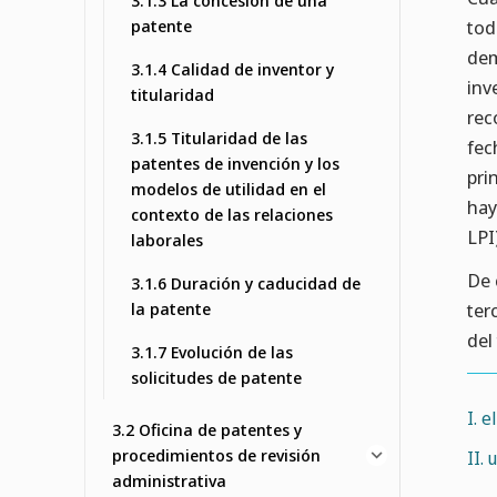
3.1.3 La concesión de una
patente
tod
dem
3.1.4 Calidad de inventor y
inv
titularidad
rec
3.1.5 Titularidad de las
fec
patentes de invención y los
pri
modelos de utilidad en el
hay
contexto de las relaciones
LPI
laborales
De 
3.1.6 Duración y caducidad de
la patente
ter
del 
3.1.7 Evolución de las
solicitudes de patente
I. 
3.2 Oficina de patentes y
procedimientos de revisión
II.
administrativa