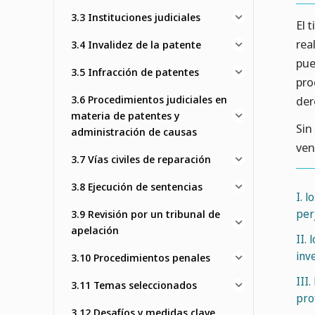
3.3 Instituciones judiciales
El 
rea
3.4 Invalidez de la patente
pue
3.5 Infracción de patentes
pro
3.6 Procedimientos judiciales en
der
materia de patentes y
Sin
administración de causas
ven
3.7 Vías civiles de reparación
3.8 Ejecución de sentencias
I. 
per
3.9 Revisión por un tribunal de
apelación
II.
inv
3.10 Procedimientos penales
III
3.11 Temas seleccionados
pro
3.12 Desafíos y medidas clave