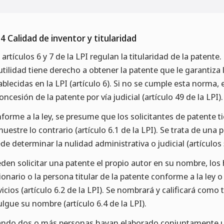
.4 Calidad de inventor y titularidad
 artículos 6 y 7 de la LPI regulan la titularidad de la patent
utilidad tiene derecho a obtener la patente que le garantiza 
ablecidas en la LPI (artículo 6). Si no se cumple esta norma, 
concesión de la patente por vía judicial (artículo 49 de la LPI).
forme a la ley, se presume que los solicitantes de patente 
uestre lo contrario (artículo 6.1 de la LPI). Se trata de una
de determinar la nulidad administrativa o judicial (artículos 
den solicitar una patente el propio autor en su nombre, los 
ionario o la persona titular de la patente conforme a la ley o
vicios (artículo 6.2 de la LPI). Se nombrará y calificará como 
ulgue su nombre (artículo 6.4 de la LPI).
ndo dos o más personas hayan elaborado conjuntamente un