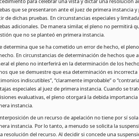
cedimiento para celebrar una vista y dictar una resolución a
ebas que se presentaron ante el juez de primera instancia 
tir de dichas pruebas. En circunstancias especiales y limitadas
ebas adicionales. De manera similar, el pleno no permitirá 
stión que no se planteó en primera instancia.
se determina que se ha cometido un error de hecho, el pleno 
hecho. En circunstancias de determinación de hechos que afec
eral el pleno no interferirá en la determinación de los hecho
os que se demuestre que esa determinación es incorrecta 
timonios indiscutibles”, “claramente improbable” o “contraria
tajas especiales al juez de primera instancia. Cuando se tra
isiones evaluativas, el pleno otorgará la debida importancia 
mera instancia.
interposición de un recurso de apelación no tiene por sí sola
mera instancia. Por lo tanto, a menudo se solicita la suspens
la resolución del recurso. Al decidir si concede una suspensi