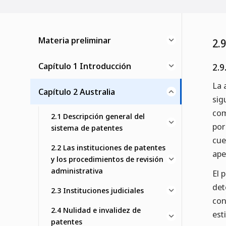
Materia preliminar
2.
Capítulo 1 Introducción
2.9
La 
Capítulo 2 Australia
sig
com
2.1 Descripción general del
por
sistema de patentes
cue
2.2 Las instituciones de patentes
ape
y los procedimientos de revisión
administrativa
El 
det
2.3 Instituciones judiciales
con
2.4 Nulidad e invalidez de
est
patentes