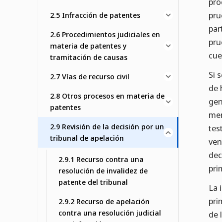
pro
pru
2.5 Infracción de patentes
par
2.6 Procedimientos judiciales en
pru
materia de patentes y
cue
tramitación de causas
Si 
2.7 Vías de recurso civil
de 
2.8 Otros procesos en materia de
gen
patentes
men
2.9 Revisión de la decisión por un
tes
tribunal de apelación
ven
dec
2.9.1 Recurso contra una
pri
resolución de invalidez de
patente del tribunal
La 
pri
2.9.2 Recurso de apelación
contra una resolución judicial
de 