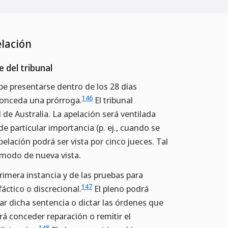
elación
 del tribunal
be presentarse dentro de los 28 días
146
 conceda una prórroga.
El tribunal
 de Australia. La apelación será ventilada
e particular importancia (p. ej., cuando se
pelación podrá ser vista por cinco jueces. Tal
 modo de nueva vista.
rimera instancia y de las pruebas para
147
fáctico o discrecional.
El pleno podrá
tar dicha sentencia o dictar las órdenes que
á conceder reparación o remitir el
148