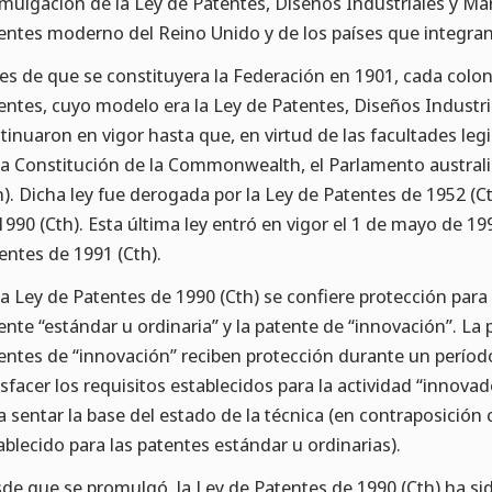
mulgación de la Ley de Patentes, Diseños Industriales y Mar
entes moderno del Reino Unido y de los países que integr
es de que se constituyera la Federación en 1901, cada coloni
entes, cuyo modelo era la Ley de Patentes, Diseños Industri
tinuaron en vigor hasta que, en virtud de las facultades legis
la Constitución de la Commonwealth, el Parlamento austral
h). Dicha ley fue derogada por la Ley de Patentes de 1952 (C
1990 (Cth). Esta última ley entró en vigor el 1 de mayo de 1
entes de 1991 (Cth).
la Ley de Patentes de 1990 (Cth) se confiere protección para 
ente “estándar u ordinaria” y la patente de “innovación”. La p
entes de “innovación” reciben protección durante un per
isfacer los requisitos establecidos para la actividad “innova
a sentar la base del estado de la técnica (en contraposición c
ablecido para las patentes estándar u ordinarias).
de que se promulgó, la Ley de Patentes de 1990 (Cth) ha si