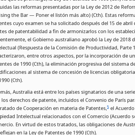
luidas las reformas presentadas por la Ley de 2012 de Refo
ising the Bar — Poner el listón más alto) (Cth). Estas reform
entes cuyo examen se ha solicitado después del 15 de abril 
ites de patentabilidad a fin de armonizarlos con los establec
ientemente, el Gobierno australiano aprobó la Ley de 2018
electual (Respuesta de la Comisión de Productividad, Parte 1
acterizaron, entre otros aspectos, por la incorporación de un
entes de 1990 (Cth), la eliminación progresiva del sistema d
ificaciones al sistema de concesión de licencias obligatoria
1990 (Cth).
más, Australia está entre los países signatarios de una seri
 los derechos de patente, incluidos el Convenio de París para
5
Tratado de Cooperación en materia de Patentes,
el Acuerdo
piedad Intelectual relacionados con el Comercio (Acuerdo s
ercio. En virtud de estos tratados, las obligaciones de Aust
reflejan en la Ley de Patentes de 1990 (Cth).