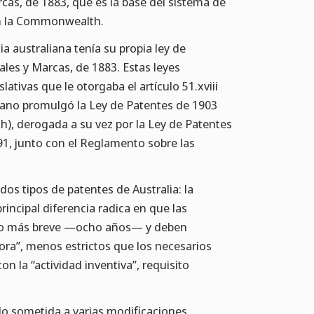
cas, de 1883, que es la base del sistema de
an la Commonwealth.
a australiana tenía su propia ley de
ales y Marcas, de 1883. Estas leyes
lativas que le otorgaba el artículo 51.xviii
iano promulgó la Ley de Patentes de 1903
th), derogada a su vez por la Ley de Patentes
991, junto con el Reglamento sobre las
dos tipos de patentes de Australia: la
rincipal diferencia radica en que las
íodo más breve —ocho años— y deben
dora”, menos estrictos que los necesarios
on la “actividad inventiva”, requisito
do sometida a varias modificaciones,