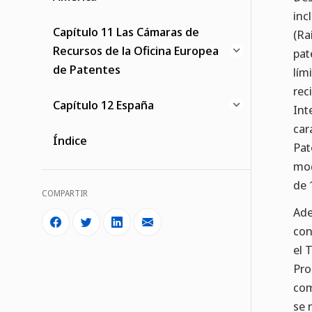
inc
Capítulo 11 Las Cámaras de
(Ra
Recursos de la Oficina Europea
pat
de Patentes
lím
rec
Capítulo 12 España
Int
car
Índice
Pat
mod
de 
COMPARTIR
Ade
con
el 
Pro
com
se 