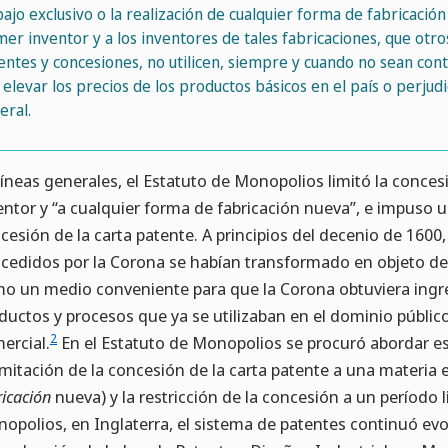
bajo exclusivo o la realización de cualquier forma de fabricació
mer inventor y a los inventores de tales fabricaciones, que otr
entes y concesiones, no utilicen, siempre y cuando no sean contra
 elevar los precios de los productos básicos en el país o perjud
eral.
líneas generales, el Estatuto de Monopolios limitó la conces
entor y “a cualquier forma de fabricación nueva”, e impuso u
cesión de la carta patente. A principios del decenio de 1600, 
cedidos por la Corona se habían transformado en objeto de 
o un medio conveniente para que la Corona obtuviera ingre
ductos y procesos que ya se utilizaban en el dominio públic
2
ercial.
En el Estatuto de Monopolios se procuró abordar es
limitación de la concesión de la carta patente a una materia e
ricación
nueva) y la restricción de la concesión a un período 
opolios, en Inglaterra, el sistema de patentes continuó evo