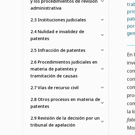
y los procedimientos de revisión
tra
administrativa
pri
pat
2.3 Instituciones judiciales
por
2.4 Nulidad e invalidez de
gen
patentes
2.5 Infracción de patentes
En 
2.6 Procedimientos judiciales en
inv
materia de patentes y
con
tramitación de causas
con
com
2.7 Vías de recurso civil
pro
2.8 Otros procesos en materia de
com
patentes
la 
2.9 Revisión de la decisión por un
fab
tribunal de apelación
Mon