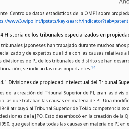
nte: Centro de datos estadísticos de la OMPI sobre propieda
ps://www3.wipo.int/ipstats/key-search/indicator?tab=patent
.4 Historia de los tribunales especializados en propieda
 tribunales japoneses han trabajado durante muchos años 
ecializado y de expertos que lidie con las causas relativas a 
as divisiones de PI de los tribunales de distrito se han desar
14
tinuación, se indican las más importantes.
.4.1 Divisiones de propiedad intelectual del Tribunal Sup
es de la creación del Tribunal Superior de PI, eran las divisi
io las que trataban las causas en materia de PI. Una modific
1948 atribuyó al Tribunal Superior de Tokio competencia exc
 decisiones de la JPO. Esto desembocó en la creación de la 
1950, que gestionaba todas las causas en materia de PI en el