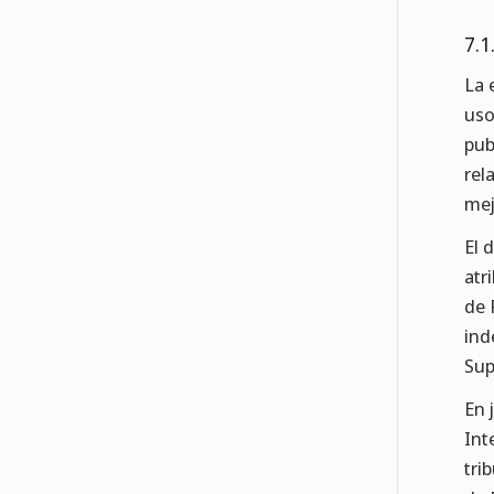
7.1
La 
uso
pub
rel
mej
El
atr
de 
ind
Sup
En 
Int
tri