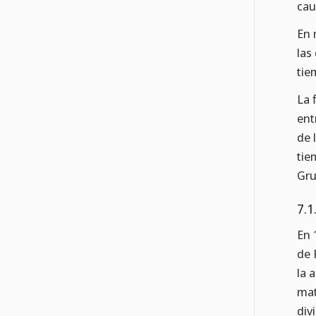
cau
En 
las
tie
La 
ent
de 
tie
Gru
7.1
En 
de 
la 
mat
div