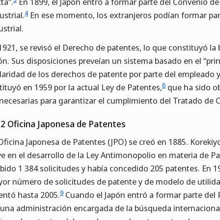
ta”.
En 1899, el Japón entró a formar parte del Convenio de 
4
ustrial.
En ese momento, los extranjeros podían formar par
ustrial.
1921, se revisó el Derecho de patentes, lo que constituyó la
ón. Sus disposiciones preveían un sistema basado en el “prin
ularidad de los derechos de patente por parte del empleado 
6
tituyó en 1959 por la actual Ley de Patentes,
que ha sido ob
 necesarias para garantizar el cumplimiento del Tratado de 
.2 Oficina Japonesa de Patentes
Oficina Japonesa de Patentes (JPO) se creó en 1885. Korekiyo
ve en el desarrollo de la Ley Antimonopolio en materia de P
ibido 1 384 solicitudes y había concedido 205 patentes. En 196
or número de solicitudes de patente y de modelo de utili
9
entó hasta 2005.
Cuando el Japón entró a formar parte del P
 una administración encargada de la búsqueda internaciona