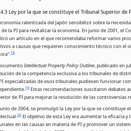
.4.3 Ley por la que se constituye el Tribunal Superior de
economía ralentizada del Japón sensibilizó sobre la necesida
 de la PI para revitalizar la economía. En junio de 2001, el C
licó un artículo en el que recomendaba reformar varios proce
ativos a causas que requieren conocimiento técnico con el o
18
ora”.
 documento
Intellectual Property Policy Outline
, publicado en j
ibución de la competencia exclusiva a los tribunales de distr
PI especializadas de esos tribunales pudiesen funcionar com
19
ependiente.
Estas recomendaciones suscitaron debates acer
erior de PI para mejorar la resolución de las controversias r
junio de 2004, se promulgó la Ley por la que se constituye e
20
electual.
El objetivo de esta Ley era aumentar la eficacia y 
bunales en las causas en materia de PI y promover un sistema 