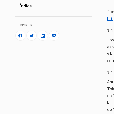
Índice
Fue
htt
COMPARTIR
7.1
Los
esp
y l
con
7.1
Ant
Tok
en 
las
de 