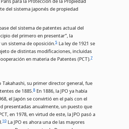
París para la Protección de la Propiedad
te del sistema japonés de propiedad
 base del sistema de patentes actual del
cipio del primero en presentar”, la
5
y un sistema de oposición.
La ley de 1921 se
jeto de distintas modificaciones, incluidas
7
Cooperación en materia de Patentes (PCT).
 Takahashi, su primer director general, fue
8
atentes de 1885.
En 1886, la JPO ya había
8, el Japón se convirtió en el país con el
dad presentadas anualmente, un puesto que
CT, en 1978, en virtud de este, la JPO pasó a
10
l.
La JPO es ahora una de las mayores