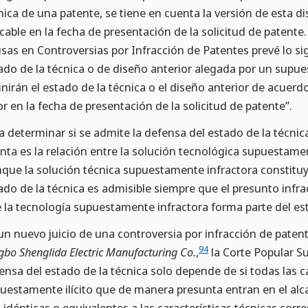
nica de una patente, se tiene en cuenta la versión de esta d
icable en la fecha de presentación de la solicitud de patente. 
sas en Controversias por Infracción de Patentes prevé lo sig
ado de la técnica o de diseño anterior alegada por un supues
inirán el estado de la técnica o el diseño anterior de acuer
or en la fecha de presentación de la solicitud de patente”.
a determinar si se admite la defensa del estado de la técnica
nta es la relación entre la solución tecnológica supuestament
que la solución técnica supuestamente infractora constituya 
ado de la técnica es admisible siempre que el presunto inf
 la tecnología supuestamente infractora forma parte del est
un nuevo juicio de una controversia por infracción de paten
94
gbo Shenglida Electric Manufacturing Co.
,
la Corte Popular S
ensa del estado de la técnica solo depende de si todas las c
uestamente ilícito que de manera presunta entran en el alc
 idénticas o equivalentes a las características técnicas cor