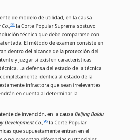
ente de modelo de utilidad, en la causa
95
 Co.
,
la Corte Popular Suprema sostuvo
a solución técnica que debe compararse con
a patentada. El método de examen consiste en
an dentro del alcance de la protección del
tente y juzgar si existen características
técnica. La defensa del estado de la técnica
 completamente idéntica al estado de la
puestamente infractora que sean irrelevantes
endrán en cuenta al determinar la
atente de invención, en la causa
Beijing Baidu
96
gy Development Co.
,
la Corte Popular
écnicas que supuestamente entran en el
s o no presentan diferencias sustanciales