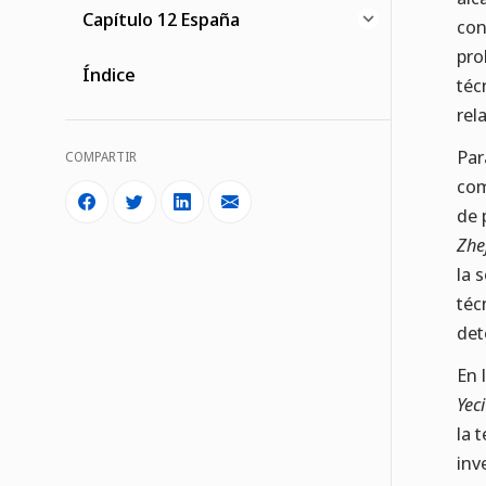
Capítulo 12 España
con
pro
Índice
téc
rel
Par
COMPARTIR
com
de 
Zhe
la 
téc
det
En 
Yeci
la 
inv