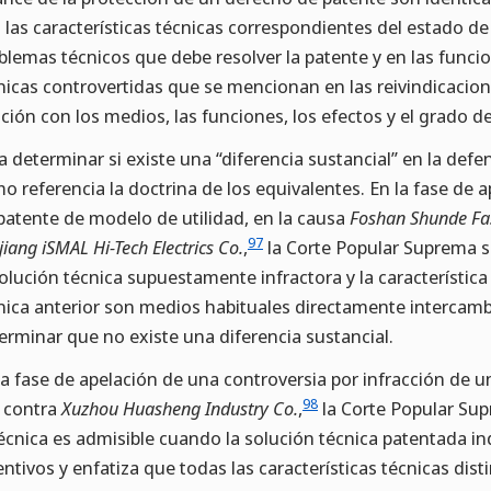
 las características técnicas correspondientes del estado de 
blemas técnicos que debe resolver la patente y en las funcion
nicas controvertidas que se mencionan en las reivindicacion
ación con los medios, las funciones, los efectos y el grado d
a determinar si existe una “diferencia sustancial” en la defen
o referencia la doctrina de los equivalentes. En la fase de 
patente de modelo de utilidad, en la causa
Foshan Shunde Fas
97
jiang iSMAL Hi-Tech Electrics Co.
,
la Corte Popular Suprema so
solución técnica supuestamente infractora y la característic
nica anterior son medios habituales directamente intercambi
erminar que no existe una diferencia sustancial.
la fase de apelación de una controversia por infracción de 
98
contra
Xuzhou Huasheng Industry Co.
,
la Corte Popular Sup
técnica es admisible cuando la solución técnica patentada i
entivos y enfatiza que todas las características técnicas dis