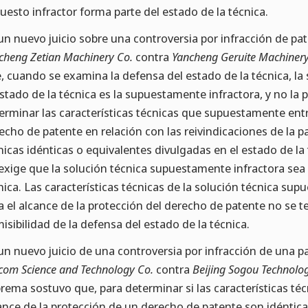
uesto infractor forma parte del estado de la técnica.
un nuevo juicio sobre una controversia por infracción de pat
cheng Zetian Machinery Co.
contra
Yancheng Geruite Machinery
, cuando se examina la defensa del estado de la técnica, l
estado de la técnica es la supuestamente infractora, y no l
erminar las características técnicas que supuestamente entr
echo de patente en relación con las reivindicaciones de la pa
nicas idénticas o equivalentes divulgadas en el estado de la 
exige que la solución técnica supuestamente infractora sea
nica. Las características técnicas de la solución técnica su
a el alcance de la protección del derecho de patente no se t
isibilidad de la defensa del estado de la técnica.
un nuevo juicio de una controversia por infracción de una p
com Science and Technology Co.
contra
Beijing Sogou Technolo
rema sostuvo que, para determinar si las características t
ance de la protección de un derecho de patente son idéntica