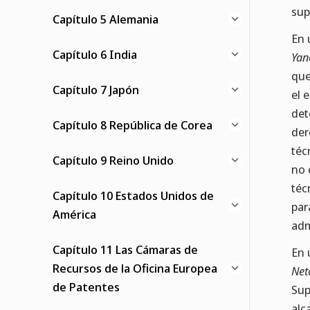
sup
Capítulo 5 Alemania
En 
Capítulo 6 India
Yan
que
Capítulo 7 Japón
el 
det
Capítulo 8 República de Corea
der
téc
Capítulo 9 Reino Unido
no 
téc
Capítulo 10 Estados Unidos de
par
América
adm
Capítulo 11 Las Cámaras de
En 
Recursos de la Oficina Europea
Net
de Patentes
Sup
alc