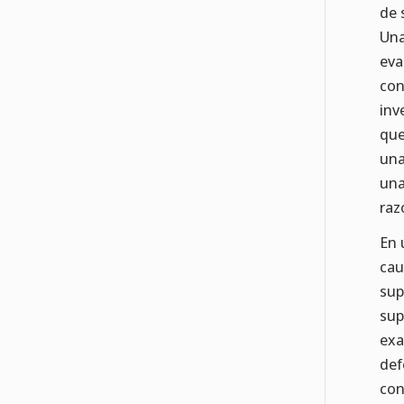
de 
Una
eva
con
inv
que
una
una
raz
En 
ca
sup
sup
exa
def
con