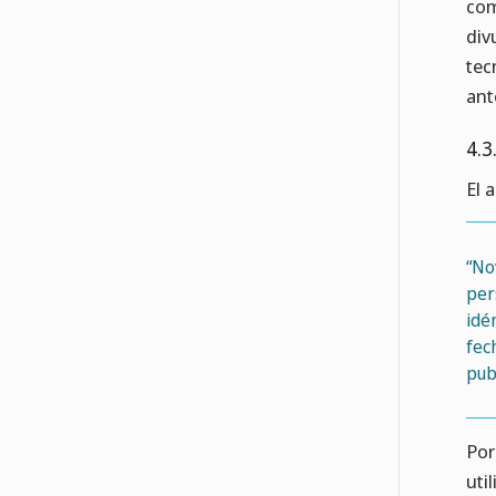
com
div
tec
ant
4.3
El 
“No
per
idé
fec
pub
Por
uti