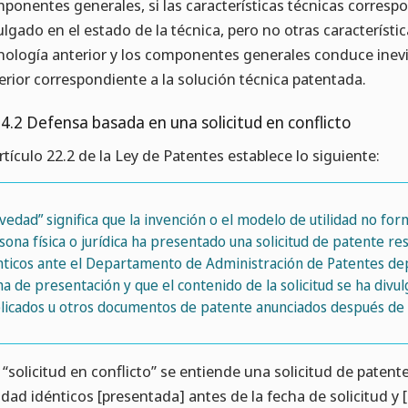
ponentes generales, si las características técnicas corresp
ulgado en el estado de la técnica, pero no otras característic
nología anterior y los componentes generales conduce inev
erior correspondiente a la solución técnica patentada.
.4.2 Defensa basada en una solicitud en conflicto
artículo 22.2 de la Ley de Patentes establece lo siguiente:
vedad” significa que la invención o el modelo de utilidad no for
sona física o jurídica ha presentado una solicitud de patente r
nticos ante el Departamento de Administración de Patentes dep
ha de presentación y que el contenido de la solicitud se ha div
licados u otros documentos de patente anunciados después de la
 “solicitud en conflicto” se entiende una solicitud de pate
lidad idénticos [presentada] antes de la fecha de solicitud