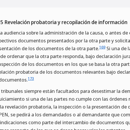
.5 Revelación probatoria y recopilación de información
la audiencia sobre la administración de la causa, o antes de 
pectivos documentos presentados por la otra parte y solicitar
169
sentación de los documentos de la otra parte.
Si una de l
de ordenar que la otra parte responda, bajo declaración jura
inspección de los documentos en los que se basa la otra part
elación probatoria de los documentos relevantes bajo decla
173
documentos.
 tribunales siempre están facultados para desestimar la dem
uiciamiento si una de las partes no cumple con las órdenes re
 la revelación probatoria, la inspección o la presentación d
PEN, se pedirá a los demandados o al demandante que comp
vindicaciones como parte del intercambio de documentos qu