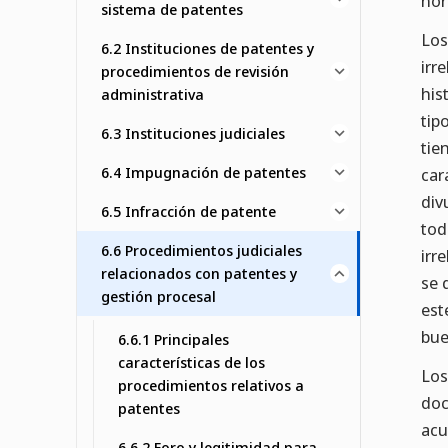
nor
sistema de patentes
Los
6.2 Instituciones de patentes y
irr
procedimientos de revisión
his
administrativa
tip
6.3 Instituciones judiciales
tie
6.4 Impugnación de patentes
car
div
6.5 Infracción de patente
tod
6.6 Procedimientos judiciales
irr
relacionados con patentes y
se 
gestión procesal
est
bue
6.6.1 Principales
características de los
Los
procedimientos relativos a
doc
patentes
acu
6.6.2 Foro y legitimidad para