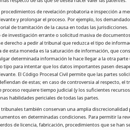
mas respecto de las que se desea hacer valer las patentes.
 procedimientos de revelación probatoria e inspección a me
elevante y prolongar el proceso. Por ejemplo, los demandados
torial de tramitación de la causa en todas las jurisdicciones
o de investigación errante o solicitud masiva de documentos
ne derecho a pedir al tribunal que reduzca el tipo de inform
a de esta moneda es la saturación de información, que consi
ulgar determinada información le hace llegar a la otra par
o tipo para intentar que los datos importantes pasen desap
elevante. El Código Procesal Civil permite que las partes soli
defiendan de estas; en caso de controversia al respecto, el t
e proceso requiere tiempo judicial (y los suficientes recurs
nas habilidades periciales de todas las partes.
 tribunales también conservan una amplia discrecionalidad 
umentos en determinadas condiciones. Para permitir la revel
erdos de licencia, fabricación, procedimientos que se han se