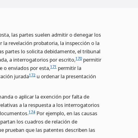
esta, las partes suelen admitir o denegar los
 la revelación probatoria, la inspección o la
as partes lo solicita debidamente, el tribunal
170
da, a interrogatorios por escrito,
permitir
171
e o enviados por esta,
permitir la
172
ración jurada
u ordenar la presentación
anda o aplicar la exención por falta de
lativas a la respuesta a los interrogatorios
174
e documentos.
Por ejemplo, en las causas
artan los cuadros de relación de
e prueban que las patentes describen las