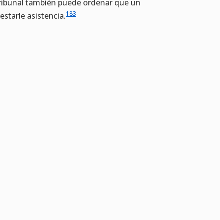
l tribunal también puede ordenar que un
183
starle asistencia.