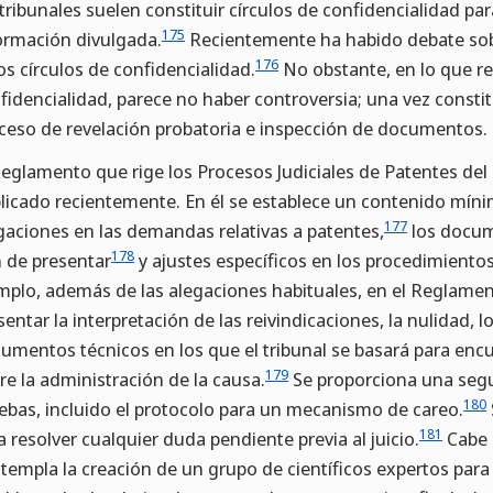
 tribunales suelen constituir círculos de confidencialidad pa
175
ormación divulgada.
Recientemente ha habido debate sobr
176
os círculos de confidencialidad.
No obstante, en lo que res
fidencialidad, parece no haber controversia; una vez constit
ceso de revelación probatoria e inspección de documentos.
Reglamento que rige los Procesos Judiciales de Patentes del 
licado recientemente. En él se establece un contenido mínim
177
gaciones en las demandas relativas a patentes,
los docum
178
 de presentar
y ajustes específicos en los procedimientos
mplo, además de las alegaciones habituales, en el Reglamen
sentar la interpretación de las reivindicaciones, la nulidad, 
umentos técnicos en los que el tribunal se basará para encu
179
re la administración de la causa.
Se proporciona una segun
180
ebas, incluido el protocolo para un mecanismo de careo.
181
a resolver cualquier duda pendiente previa al juicio.
Cabe 
templa la creación de un grupo de científicos expertos para p