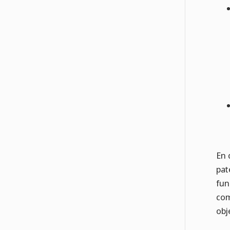
En 
pat
fun
com
obj