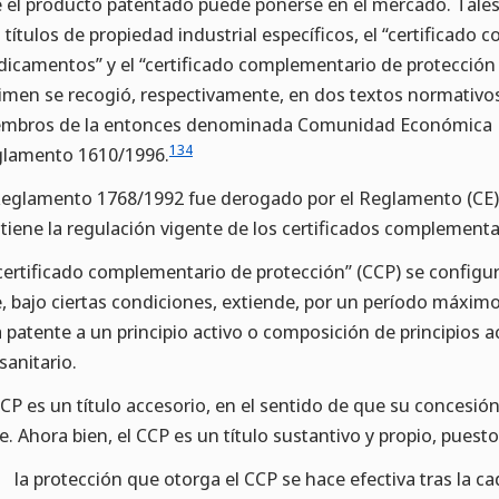
 el producto patentado puede ponerse en el mercado. Tales 
 títulos de propiedad industrial específicos, el “certificado
icamentos” y el “certificado complementario de protección 
imen se recogió, respectivamente, en dos textos normativos
mbros de la entonces denominada Comunidad Económica E
134
lamento 1610/1996.
Reglamento 1768/1992 fue derogado por el Reglamento (CE)
tiene la regulación vigente de los certificados complement
“certificado complementario de protección” (CCP) se configu
, bajo ciertas condiciones, extiende, por un período máximo
 patente a un principio activo o composición de principios
osanitario.
CCP es un título accesorio, en el sentido de que su concesió
e. Ahora bien, el CCP es un título sustantivo y propio, puest
la protección que otorga el CCP se hace efectiva tras la ca