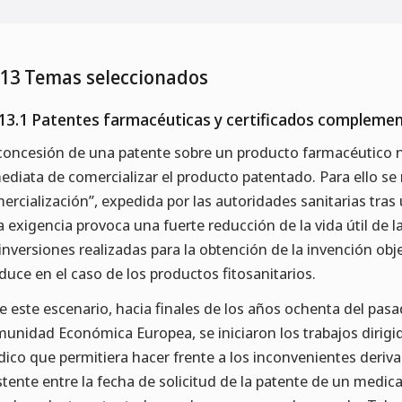
.13 Temas seleccionados
13.1 Patentes farmacéuticas y certificados complemen
concesión de una patente sobre un producto farmacéutico no 
ediata de comercializar el producto patentado. Para ello se
ercialización”, expedida por las autoridades sanitarias tras 
a exigencia provoca una fuerte reducción de la vida útil de l
 inversiones realizadas para la obtención de la invención obj
duce en el caso de los productos fitosanitarios.
e este escenario, hacia finales de los años ochenta del pas
unidad Económica Europea, se iniciaron los trabajos dirigi
ídico que permitiera hacer frente a los inconvenientes deri
stente entre la fecha de solicitud de la patente de un medic