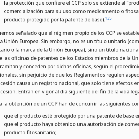
la protección que confiere el CCP solo se extiende al “pr
comercialización para su uso como medicamento o fitosani
135
producto protegido por la patente de base).
hemos señalado que el régimen propio de los CCP se estable
la Unión Europea. Sin embargo, no es un título unitario (co
tario o la marca de la Unión Europea), sino un título naciona
e las oficinas de patentes de los Estados miembros de la Un
tramitan y conceden por dichas oficinas, según el procedimie
ionales, sin perjuicio de que los Reglamentos regulen aspe
cesión causa un registro nacional, que solo tiene efectos en
cesión. Entran en vigor al día siguiente del fin de la vida leg
a la obtención de un CCP han de concurrir las siguientes co
que el producto esté protegido por una patente de base en
que el producto haya obtenido una autorización de com
producto fitosanitario;