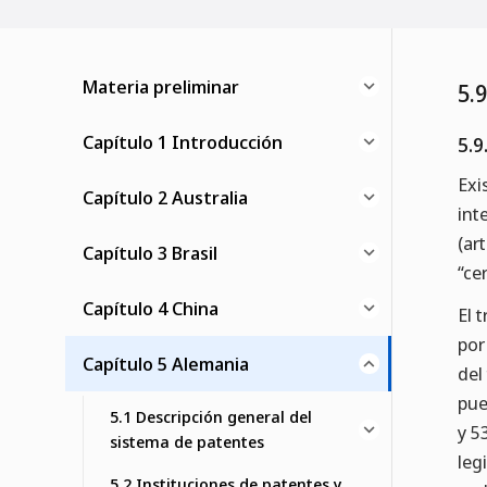
Materia preliminar
5.
Capítulo 1 Introducción
5.9
Exi
Capítulo 2 Australia
int
(ar
Capítulo 3 Brasil
“ce
Capítulo 4 China
El 
por
Capítulo 5 Alemania
del
pue
5.1 Descripción general del
y 53
sistema de patentes
leg
5.2 Instituciones de patentes y