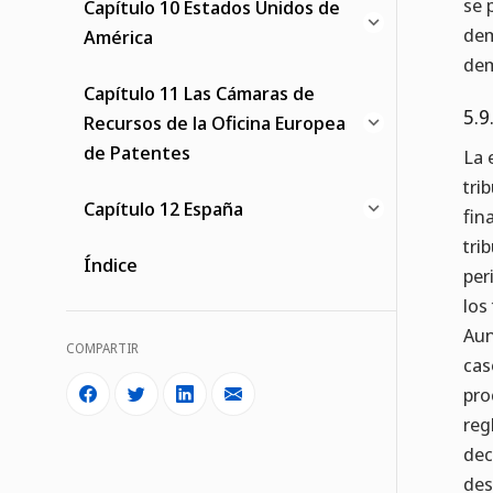
se 
Capítulo 10 Estados Unidos de
dem
América
dem
Capítulo 11 Las Cámaras de
5.9
Recursos de la Oficina Europea
de Patentes
La 
tri
Capítulo 12 España
fin
tri
Índice
per
los
Aun
COMPARTIR
cas
pro
reg
dec
des