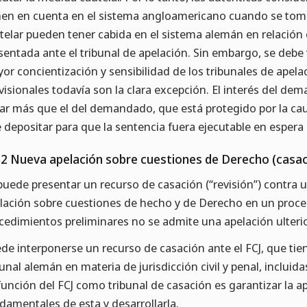
nen en cuenta en el sistema angloamericano cuando se toma
telar pueden tener cabida en el sistema alemán en relación
sentada ante el tribunal de apelación. Sin embargo, se debe t
or concientización y sensibilidad de los tribunales de apela
visionales todavía son la clara excepción. El interés del de
ar más que el del demandado, que está protegido por la ca
 depositar para que la sentencia fuera ejecutable en espera 
.2 Nueva apelación sobre cuestiones de Derecho (casac
puede presentar un recurso de casación (“revisión”) contra u
lación sobre cuestiones de hecho y de Derecho en un proced
cedimientos preliminares no se admite una apelación ulteri
de interponerse un recurso de casación ante el FCJ, que tien
bunal alemán en materia de jurisdicción civil y penal, incluid
función del FCJ como tribunal de casación es garantizar la ap
damentales de esta y desarrollarla.