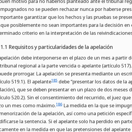
buen motivo para no haberlos planteado ante el tribunal regi
impugnados no se pueden rechazar nunca por haberse prese
importante garantizar que los hechos y las pruebas se presen
que posiblemente no sean importantes para la decisión en 
erminado criterio en la interpretación de las reivindicaciones
.1.1 Requisitos y particularidades de la apelación
apelación debe interponerse en el plazo de un mes a partir d
 tribunal regional a la parte vencida o apelante (artículo 517
puede prorrogar. La apelación se presenta mediante un escrit
185
tículo 519.1). El apelante
debe “presentar los datos de la 
lación), que se deben presentar en un plazo de dos meses de
tículo 520.2). Sin el consentimiento del recurrido, el juez qu
186
zo un mes como máximo.
La medida en la que se impugna
menorización de la apelación, así como una petición especí
ificarse la sentencia. Si el apelante solo ha perdido en par
camente en la medida en que las pretensiones del apelante 