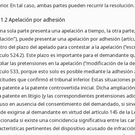
erior. En tal caso, ambas partes pueden recurrir la resolución.
.1.2 Apelación por adhesión
una sola parte presenta una apelación a tiempo, la otra parte
lación”), puede presentar una apelación por adhesión (artíc
tro del plazo del apelado para contestar a la apelación (“esc
ículo 524.2). Este plazo es importante para el demandante qu
liar las pretensiones en la apelación (“modificación de la 
ículo 533, porque esto solo es posible mediante la adhesión a
icitudes que confirmó el tribunal inferior. Estas situaciones 
a patente a la patente controvertida inicial. Dicha ampliac
a patente en litigio (y las correspondientes pretensiones adi
luso en ausencia del consentimiento del demandado, si sirve
de exigirse al demandante en virtud del artículo 145 de la
acionada si existe una coincidencia significativa entre las car
acterísticas pertinentes del dispositivo acusado de infracció