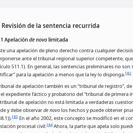
9 Revisión de la sentencia recurrida
.1 Apelación
de novo
limitada
ste una apelación de pleno derecho contra cualquier decisión
erponerse ante el tribunal regional superior competente, qu
tículo 511.1). En general, las sentencias preliminares no son
182
rtificar” para la apelación a menos que la ley lo disponga.
tribunal de apelación también es un “tribunal de registro”,
 el expediente fáctico y probatorio del “tribunal de primera 
 tribunal de apelación no está limitada a verdaderas cuestio
de y debe observar
de novo
los hechos y puede obtener prueb
183
8.1)).
En el año 2002, este concepto se modificó en el co
184
islación procesal civil:
Ahora, la parte que apela solo pued