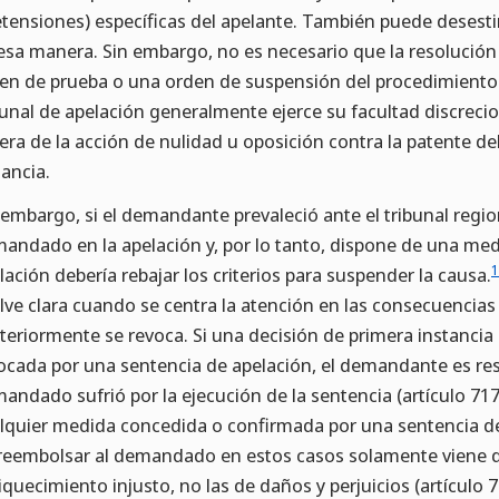
etensiones) específicas del apelante. También puede desest
esa manera. Sin embargo, no es necesario que la resolució
en de prueba o una orden de suspensión del procedimiento a
bunal de apelación generalmente ejerce su facultad discreci
era de la acción de nulidad u oposición contra la patente d
tancia.
 embargo, si el demandante prevaleció ante el tribunal reg
andado en la apelación y, por lo tanto, dispone de una medid
1
lación debería rebajar los criterios para suspender la causa.
lve clara cuando se centra la atención en las consecuencia
teriormente se revoca. Si una decisión de primera instanc
ocada por una sentencia de apelación, el demandante es res
andado sufrió por la ejecución de la sentencia (artículo 717.
lquier medida concedida o confirmada por una sentencia d
reembolsar al demandado en estos casos solamente viene 
iquecimiento injusto, no las de daños y perjuicios (artículo 7