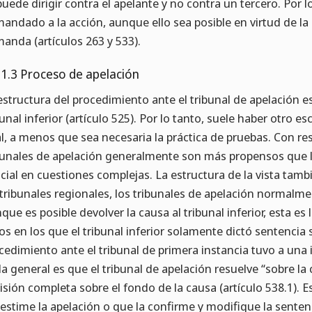
puede dirigir contra el apelante y no contra un tercero. Por l
andado a la acción, aunque ello sea posible en virtud de la
anda (artículos 263 y 533).
.1.3 Proceso de apelación
estructura del procedimiento ante el tribunal de apelación es
bunal inferior (artículo 525). Por lo tanto, suele haber otro es
al, a menos que sea necesaria la práctica de pruebas. Con re
bunales de apelación generalmente son más propensos que lo
icial en cuestiones complejas. La estructura de la vista tambié
 tribunales regionales, los tribunales de apelación normalmen
que es posible devolver la causa al tribunal inferior, esta e
os en los que el tribunal inferior solamente dictó sentencia s
cedimiento ante el tribunal de primera instancia tuvo a una i
la general es que el tribunal de apelación resuelve “sobre la
isión completa sobre el fondo de la causa (artículo 538.1). 
estime la apelación o que la confirme y modifique la sentenc