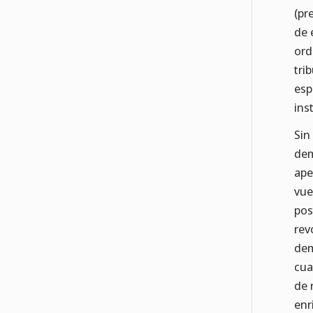
(pr
de 
ord
tri
esp
ins
Sin
dem
ape
vue
pos
rev
dem
cua
de 
enr