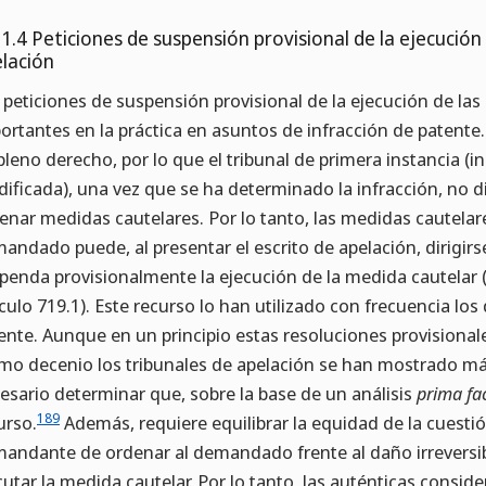
.1.4 Peticiones de suspensión provisional de la ejecuci
lación
 peticiones de suspensión provisional de la ejecución de la
ortantes en la práctica en asuntos de infracción de patente
pleno derecho, por lo que el tribunal de primera instancia (i
ificada), una vez que se ha determinado la infracción, no d
enar medidas cautelares. Por lo tanto, las medidas cautelar
andado puede, al presentar el escrito de apelación, dirigirse
penda provisionalmente la ejecución de la medida cautelar (a
ículo 719.1). Este recurso lo han utilizado con frecuencia 
ente. Aunque en un principio estas resoluciones provisiona
imo decenio los tribunales de apelación se han mostrado más
esario determinar que, sobre la base de un análisis
prima fa
189
urso.
Además, requiere equilibrar la equidad de la cuestió
andante de ordenar al demandado frente al daño irreversib
cutar la medida cautelar. Por lo tanto, las auténticas cons