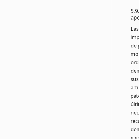
5.9
ape
Las
imp
de 
mod
ord
dem
sus
art
pat
últ
nec
rec
dem
eje