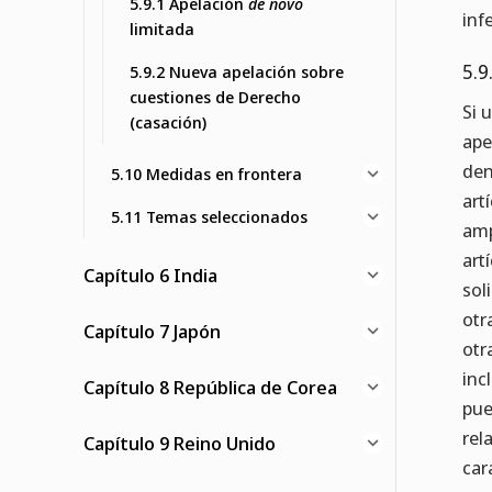
5.9.1 Apelación
de novo
inf
limitada
5.9
5.9.2 Nueva apelación sobre
cuestiones de Derecho
Si 
(casación)
ape
den
5.10 Medidas en frontera
art
5.11 Temas seleccionados
amp
art
Capítulo 6 India
sol
otr
Capítulo 7 Japón
otr
inc
Capítulo 8 República de Corea
pue
rel
Capítulo 9 Reino Unido
car