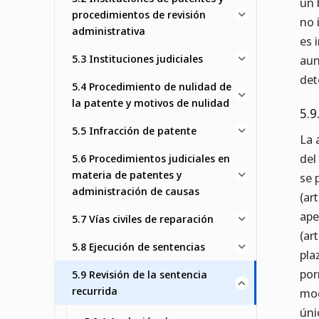
un 
procedimientos de revisión
no 
administrativa
es 
5.3 Instituciones judiciales
aun
det
5.4 Procedimiento de nulidad de
la patente y motivos de nulidad
5.9
5.5 Infracción de patente
La 
del
5.6 Procedimientos judiciales en
materia de patentes y
se 
administración de causas
(ar
ape
5.7 Vías civiles de reparación
(ar
5.8 Ejecución de sentencias
pla
por
5.9 Revisión de la sentencia
recurrida
mod
úni