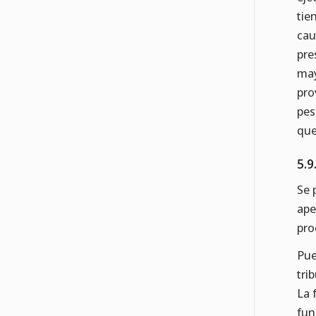
tie
cau
pre
may
pro
pes
que
5.9
Se 
ape
pro
Pue
tri
La 
fun