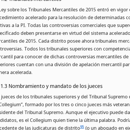
Ley sobre los Tribunales Mercantiles de 2015 entró en vigor 
cedimiento acelerado para la resolución de determinadas con
ativas a la PI. Todas las controversias comerciales que sup
ecificado deben presentarse en virtud del sistema acelerado 
cantiles de 2015. Cada distrito posee ahora tribunales merc
troversias. Todos los tribunales superiores con competenci
cantil para conocer de dichas controversias mercantiles de
eriores cuentan con una división de apelación mercantil pa
era acelerada.
.1.3 Nombramiento y mandato de los jueces
 jueces de los tribunales superiores y del Tribunal Supremo 
“Collegium”, formado por los tres o cinco jueces más veteran
sidente del Tribunal Supremo. Aunque el ejecutivo puede d
didatos, es el Collegium quien tiene la última palabra. Podrí
95
cedente de las judicaturas de distrito
(o un abogado en ej