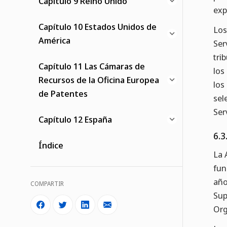
Capítulo 9 Reino Unido
exp
Capítulo 10 Estados Unidos de
Los
América
Ser
tri
Capítulo 11 Las Cámaras de
los
Recursos de la Oficina Europea
los
de Patentes
sel
Ser
Capítulo 12 España
6.3
Índice
La 
fun
año
COMPARTIR
Sup
Org