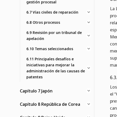
gestión procesal
La 
6.7 Vías civiles de reparación
pro
6.8 Otros procesos
rel
esp
6.9 Revisión por un tribunal de
Mer
apelación
con
6.10 Temas seleccionados
mer
sup
6.11 Principales desafíos e
man
iniciativas para mejorar la
administración de las causas de
patentes
6.3
Los
Capítulo 7 Japón
el 
pre
Capítulo 8 República de Corea
can
pro