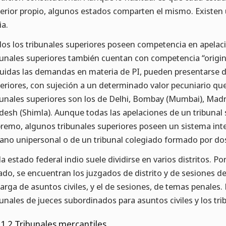
erior propio, algunos estados comparten el mismo. Existen u
ia.
os los tribunales superiores poseen competencia en apelació
bunales superiores también cuentan con competencia “original
luidas las demandas en materia de PI, pueden presentarse d
eriores, con sujeción a un determinado valor pecuniario que
bunales superiores son los de Delhi, Bombay (Mumbai), Madr
desh (Shimla). Aunque todas las apelaciones de un tribunal
remo, algunos tribunales superiores poseen un sistema int
ano unipersonal o de un tribunal colegiado formado por dos j
a estado federal indio suele dividirse en varios distritos. P
ado, se encuentran los juzgados de distrito y de sesiones de 
arga de asuntos civiles, y el de sesiones, de temas penales.
bunales de jueces subordinados para asuntos civiles y los tr
.1.2 Tribunales mercantiles