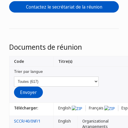
Contactez le secrétariat de la réunion
Documents de réunion
Code
Titre(s)
Trier par langue
Télécharger:
English
Français
Esp
SCCR/40/INF/1
English
Organizational
Arrangements