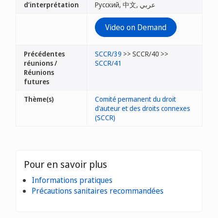
d’interprétation
Русский, 中文, عربي
Video on Demand
Précédentes
SCCR/39
>> SCCR/40 >>
réunions /
SCCR/41
Réunions
futures
Thème(s)
Comité permanent du droit
d'auteur et des droits connexes
(SCCR)
Pour en savoir plus
Informations pratiques
Précautions sanitaires recommandées