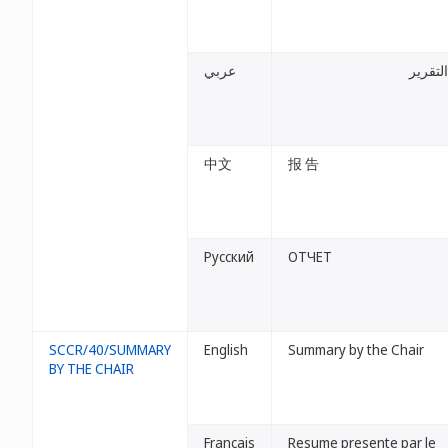
التقرير
عربي
中文
报 告
Русский
ОТЧЕТ
SCCR/40/SUMMARY
English
Summary by the Chair
BY THE CHAIR
Français
Resume presente par le