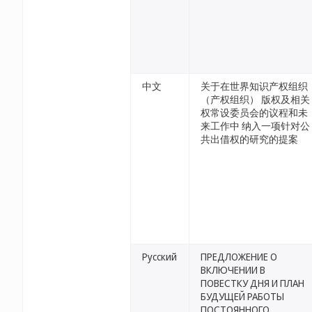
中文
关于在世界知识产权组织
（产权组织） 版权及相关
权常设委员会的议程和未
来工作中 纳入一项针对公
共出借权的研究的提案
Русский
ПРЕДЛОЖЕНИЕ О
ВКЛЮЧЕНИИ В
ПОВЕСТКУ ДНЯ И ПЛАН
БУДУЩЕЙ РАБОТЫ
ПОСТОЯННОГО