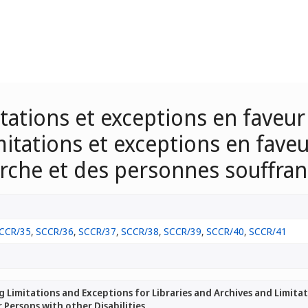
itations et exceptions en faveu
imitations et exceptions en fav
rche et des personnes souffran
CCR/35
,
SCCR/36
,
SCCR/37
,
SCCR/38
,
SCCR/39
,
SCCR/40
,
SCCR/41
 Limitations and Exceptions for Libraries and Archives and Limita
 Persons with other Disabilities