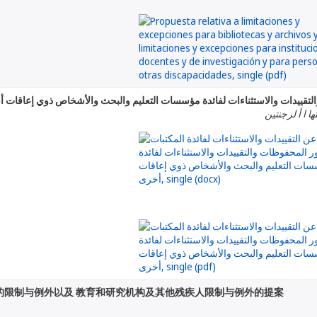
 والتقييدات والاستثناءات لفائدة مؤسسات التعليم والبحث والأشخاص ذوي إعاقات 
ا ا أ لرجنتين
的限制与例外以及 教育和研究机构及其他残疾人限制与例外的提案