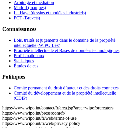
Arbitrage et médiation
Madrid (marques)
La Haye (dessins et modèles industriels)
PCT (Brevets)
Connaissances
Lois, traités et jugements dans le domaine de la propriété
intellectuelle (WIPO Lex)
Propriété intellectuelle et Bases de données technologiques
Profils nationaux
Statistiques
Études de cas
Politiques
Comité permanent du droit d’auteur et des droits connexes
Comité du développement et de la propriété intellectuelle
(CDIP)
https://www.wipo.int/contact/fr/area.jsp?area=wipoforcreators
https://www.wipo.int/pressroom/fr/
https://www.wipo.int/fr/web/terms-of-use
https://www.wipo.int/fr/web/privacy-policy