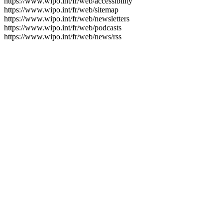
https://www.wipo.int/fr/web/accessibility
https://www.wipo.int/fr/web/sitemap
https://www.wipo.int/fr/web/newsletters
https://www.wipo.int/fr/web/podcasts
https://www.wipo.int/fr/web/news/rss