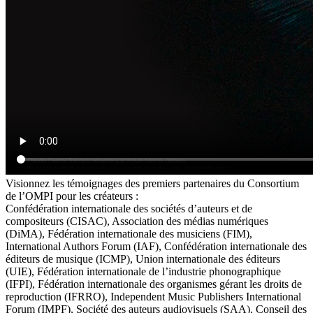
Visionnez les témoignages des premiers partenaires du Consortium
de l’OMPI pour les créateurs :
Confédération internationale des sociétés d’auteurs et de
compositeurs (CISAC), Association des médias numériques
(DiMA), Fédération internationale des musiciens (FIM),
International Authors Forum (IAF), Confédération internationale des
éditeurs de musique (ICMP), Union internationale des éditeurs
(UIE), Fédération internationale de l’industrie phonographique
(IFPI), Fédération internationale des organismes gérant les droits de
reproduction (IFRRO), Independent Music Publishers International
Forum (IMPF), Société des auteurs audiovisuels (SAA), Conseil des