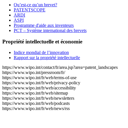
Qu’est-ce qu’un brevet?
PATENTSCOPE
ARDI
ASPI
Programme d'aide aux inventeurs
PCT – Système international des brevets
Propriété intellectuelle et économie
Indice mondial de l’innovation
Rapport sur la propriété intellectuelle
https://www.wipo.int/contact/fr/area.jsp?area=patent_landscapes
https://www.wipo.int/pressroom/fr/
https://www.wipo.int/fr/web/terms-of-use
https://www.wipo.int/fr/web/privacy-policy
https://www.wipo.int/fr/web/accessibility
https://www.wipo.int/fr/web/sitemap
https://www.wipo.int/fr/web/newsletters
https://www.wipo.int/fr/web/podcasts
https://www.wipo.int/fr/web/news/rss