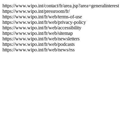
https://www.wipo.int/contact/fr/area.jsp?area=generalinterest
https://www.wipo.int/pressroom/fr/
https://www.wipo.int/fr/web/terms-of-use
https://www.wipo.int/fr/web/privacy-policy
https://www.wipo.int/fr/web/accessibility
https://www.wipo.int/fr/web/sitemap
https://www.wipo.int/fr/web/newsletters
https://www.wipo.int/fr/web/podcasts
https://www.wipo.int/fr/web/news/rss