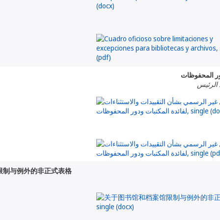
دور المحفوظات
 الرئيس
限制与例外的非正式表格