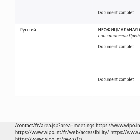
Document complet
Русский
НЕОФИЦИАЛЬНАЯ С
подготовлена Пред
Document complet
Document complet
/contact/fr/area.jsp?area=meetings
https://www.wipo.i
https://www.wipo.int/fr/web/accessibility/
https://www.
https://www.wipo.int/news/fr/