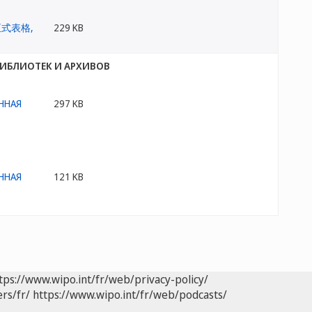
229 KB
ИБЛИОТЕК И АРХИВОВ
297 KB
121 KB
tps://www.wipo.int/fr/web/privacy-policy/
rs/fr/
https://www.wipo.int/fr/web/podcasts/