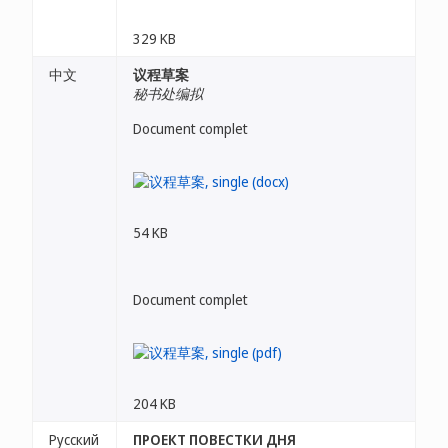
329 KB
中文
议程草案
秘书处编拟
Document complet
54 KB
Document complet
204 KB
Русский
ПРОЕКТ ПОВЕСТКИ ДНЯ