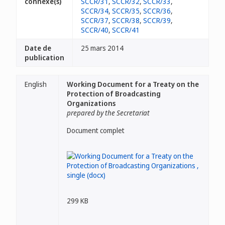
connexe(s)
SCCR/31
,
SCCR/32
,
SCCR/33
,
SCCR/34
,
SCCR/35
,
SCCR/36
,
SCCR/37
,
SCCR/38
,
SCCR/39
,
SCCR/40
,
SCCR/41
Date de
25 mars 2014
publication
English
Working Document for a Treaty on the
Protection of Broadcasting
Organizations
prepared by the Secretariat
Document complet
299 KB