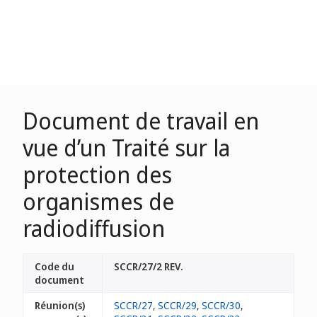
Document de travail en
vue d’un Traité sur la
protection des
organismes de
radiodiffusion
Code du
SCCR/27/2 REV.
document
Réunion(s)
SCCR/27
,
SCCR/29
,
SCCR/30
,