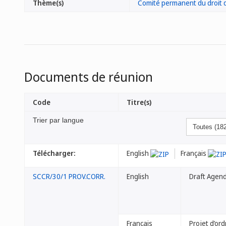
Thème(s)
Comité permanent du droit d
Documents de réunion
Code
Titre(s)
Trier par langue
Télécharger:
English
Français
SCCR/30/1 PROV.CORR.
English
Draft Agen
Français
Projet d’ord