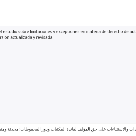
 estudio sobre limitaciones y excepciones en materia de derecho de auto
ersión actualizada y revisada
ات والاستثناءات على حق المؤلف لفائدة المكتبات ودور المحفوظات: محدثة ومن