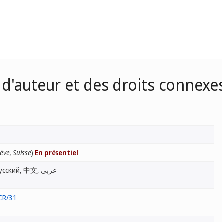
d'auteur et des droits connexe
ève, Suisse
)
En présentiel
English, Français, Español, Русский, 中文, عربي
CR/31