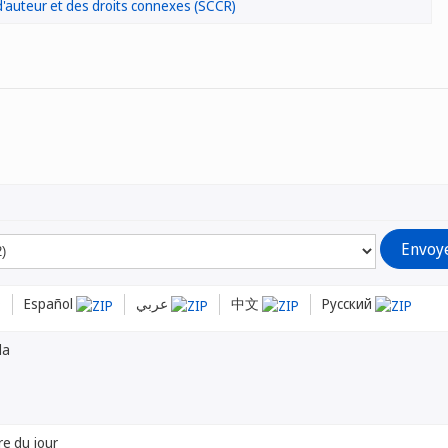
'auteur et des droits connexes (SCCR)
Español
عربي
中文
Русский
da
re du jour