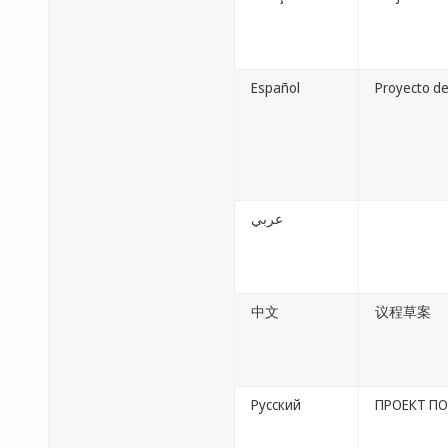
Español
Proyecto de
عربي
中文
议程草案
Русский
ПРОЕКТ ПО