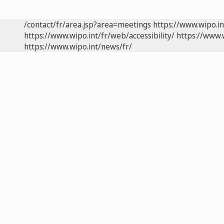
/contact/fr/area.jsp?area=meetings
https://www.wipo.i
https://www.wipo.int/fr/web/accessibility/
https://www.
https://www.wipo.int/news/fr/