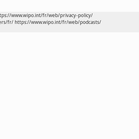
tps://www.wipo.int/fr/web/privacy-policy/
rs/fr/
https://www.wipo.int/fr/web/podcasts/