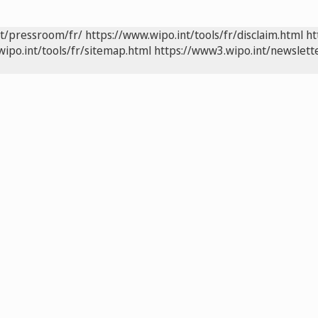
nt/pressroom/fr/
https://www.wipo.int/tools/fr/disclaim.html
ht
wipo.int/tools/fr/sitemap.html
https://www3.wipo.int/newslette