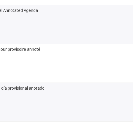
nal Annotated Agenda
jour provisoire annoté
 día provisional anotado