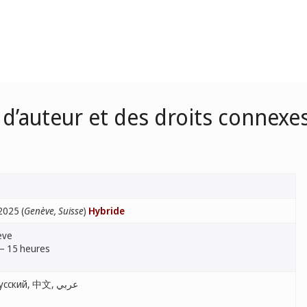
d’auteur et des droits connexe
2025 (
Genève, Suisse
)
Hybride
ève
 – 15 heures
English, Français, Español, Русский, 中文, عربي