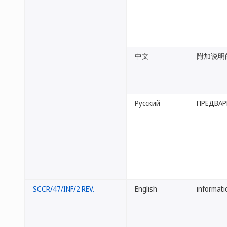
中文
附加说明
Русский
ПРЕДВАР
SCCR/47/INF/2 REV.
English
informati