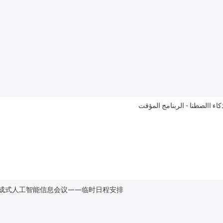
ء االصطنا - الربنامج المؤقت
成式人工智能信息会议——临时日程安排