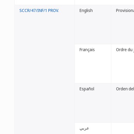
SCCR/47/INF/1 PROV.
English
Provisio
Français
Ordre du 
Español
Orden del
عربي