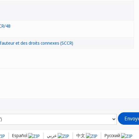
CR/48
'auteur et des droits connexes (SCCR)
Español
عربي
中文
Русский