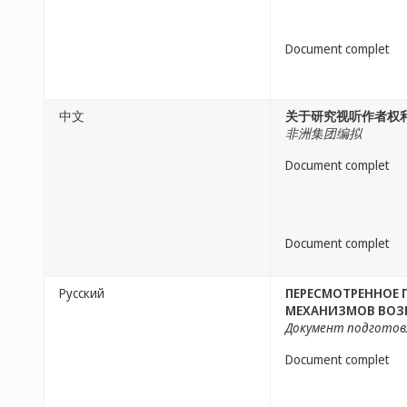
Document complet
中文
关于研究视听作者权
非洲集团编拟
Document complet
Document complet
Русский
ПЕРЕСМОТРЕННОЕ 
МЕХАНИЗМОВ ВОЗН
Документ подготов
Document complet