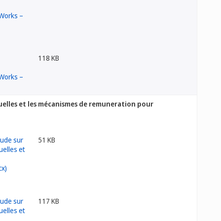
118 KB
suelles et les mécanismes de remuneration pour
51 KB
117 KB