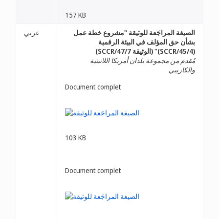
157 KB
الصيغة المراجَعة للوثيقة "مشروع خطة عمل
عربي
بشأن حق المؤلف في البيئة الرقمية
(SCCR/45/4)" (الوثيقة SCCR/47/7)
مُقدم من مجموعة بلدان أمريكا اللاتينية
والكاريبي
Document complet
103 KB
Document complet