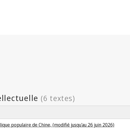
lique populaire de Chine, (modifié jusqu'au 26 juin 2026)