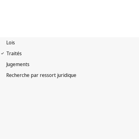
Convention pour la
reconnaissance et l'exécution des sentences arbitrales
étrangères (Convention de New York)