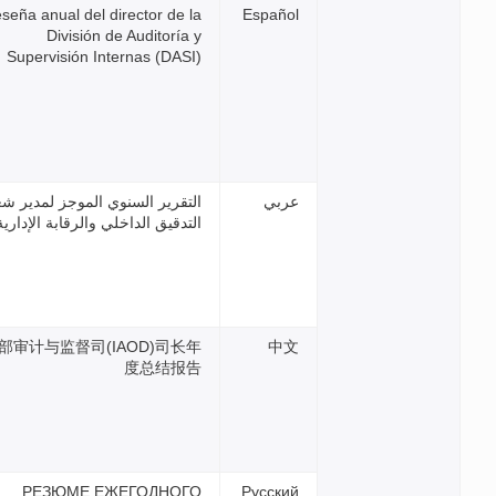
Reseña anual del director de l
División de Auditoría 
Supervisión Internas (DASI
لتقرير السنوي الموجز لمدير شعبة
تدقيق الداخلي والرقابة الإدارية
内部审计与监督司(IAOD)司长
度总结报
РЕЗЮМЕ ЕЖЕГОДНОГ