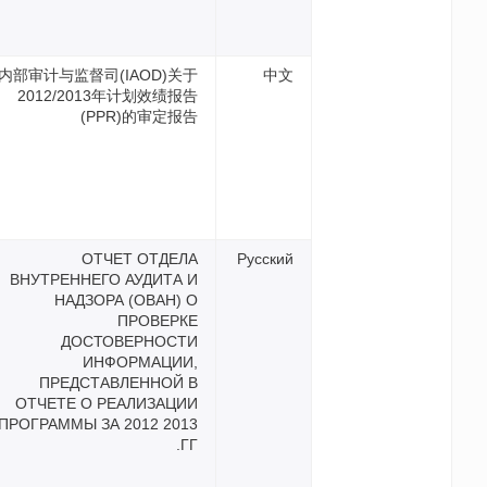
内部审计与监督司(IAOD)关
2012/2013年计划效绩报
(PPR)的审定报
ОТЧЕТ ОТДЕЛ
ВНУТРЕННЕГО АУДИТА 
НАДЗОРА (ОВАН) 
ПРОВЕРК
ДОСТОВЕРНОСТ
ИНФОРМАЦИИ
ПРЕДСТАВЛЕННОЙ 
ОТЧЕТЕ О РЕАЛИЗАЦИ
ПРОГРАММЫ ЗА 2012 201
Г