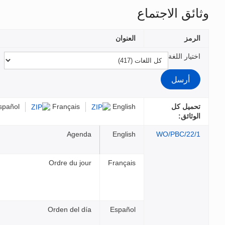
الملفات
Français
Español
عربي
中文
Agend
Ordre du jou
Orden del dí