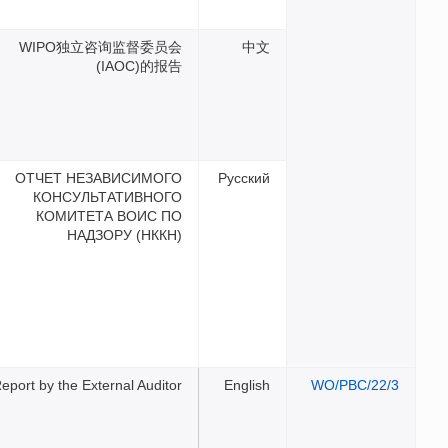
WIPO独立咨询监督委员
(IAOC)的报
ОТЧЕТ НЕЗАВИСИМОГ
КОНСУЛЬТАТИВНОГ
КОМИТЕТА ВОИС П
НАДЗОРУ (НККН
Report by the External Audito