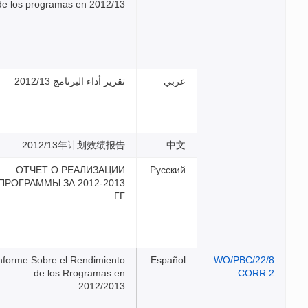
de los programas en 2012/1
رير أداء البرنامج 2012/13
2012/13年计划效绩报
ОТЧЕТ О РЕАЛИЗАЦИ
ПРОГРАММЫ ЗА 2012-201
Г
Informe Sobre el Rendimient
de los Rrogramas e
2012/201