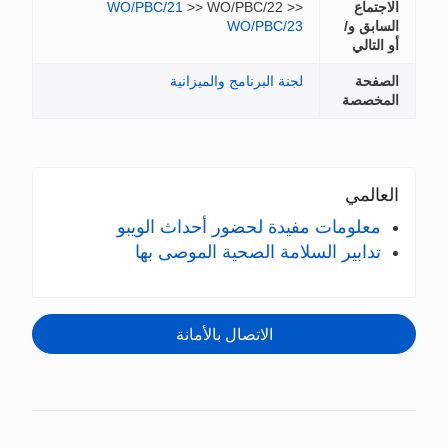
WO/PBC/2
ة
 الويبو
ى بها