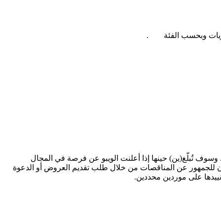
ريات وبحسب الفئة
.
 وسوف تُبلّغ(ين) حينها إذا أعلنت الويبو عن فرصة في المجال
ر قيمتها بمبلغ 150,000 فرنك سويسري فما فوق، لا بد من الإعلان للجمهور عن المناقصات من خلال طلب تقديم العروض أو الدعوة
قييدها على موردين محددين.