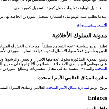
دليل البوابة - تعليمات حول كيفية التسجيل كمورد لدى
عندما تطلب منك الويبو ملء استمارة تسجيل الموردين الخاصة بها، ي
التسجيل في البوابة
مدونة السلوك الأخلاقية
تطبق الويبو سياسية "عدم التسامح مطلقاً" مع حالات الغش أو الفساد
الذين يتعاملون فعلا معها، الامتثال لمدونة قواعد السلوك لموردي الأم
وتمنع المدونة المذكورة سلوكا عدة منها الابتزاز؛ والغش؛ والرشوة؛ 
على موظفي الويبو، لدى الاضطلاع بأنشطتهم، الالتزام بأعلى معايير ال
المتحدة
والمبادئ المستدامة في مجال المشتريات وتشجّع الموردين على
مبادرة الميثاق العالمي للأمم المتحدة
تروج الويبو
لمبادرة ميثاق الأمم المتحدة
العالمي
ومبادئ الشراء المستدا
Enlaces
داخل الويبو