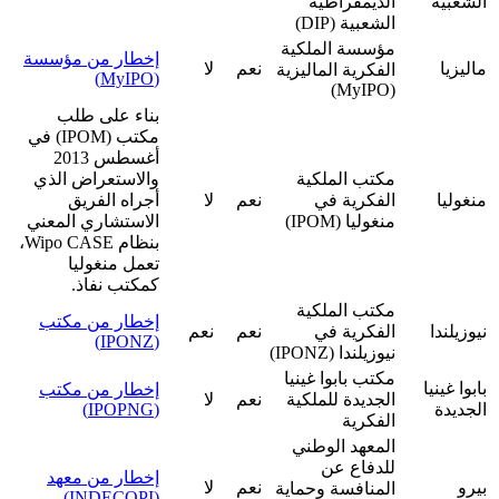
الشعبية‪
الديمقراطية
الشعبية (DIP)
مؤسسة الملكية
إخطار من مؤسسة
ماليزيا
نعم
لا
الفكرية الماليزية
(MyIPO)
(MyIPO)
بناء على طلب
مكتب (IPOM) في
أغسطس 2013
مكتب الملكية
والاستعراض الذي
منغوليا
الفكرية في
نعم
لا
أجراه الفريق
منغوليا (IPOM)
الاستشاري المعني
بنظام Wipo CASE،
تعمل منغوليا
كمكتب نفاذ.
مكتب الملكية
إخطار من مكتب
‮نيوزيلندا‪
الفكرية في
نعم
نعم
(IPONZ)
نيوزيلندا (IPONZ)
مكتب بابوا غينيا
بابوا غينيا
إخطار من مكتب
الجديدة للملكية
نعم
لا
الجديدة
(IPOPNG)
الفكرية
المعهد الوطني
للدفاع عن
إخطار من معهد
بيرو
نعم
لا
المنافسة وحماية
(INDECOPI)