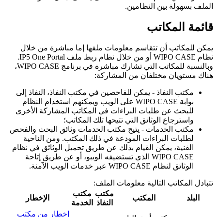
الملف بسهولة بين النظامين.
قائمة المكاتب
يمكن للمكاتب أن تتقاسم معلومات ملفها إما مباشرة من خلال
نظام WIPO CASE أو من خلال نظام ربط ملف IP5 One Portal.
وبالنسبة للمكاتب التي تشارك مباشرة في برنامج WIPO CASE،
هناك مستويان مختلفان من المشاركة:
مكتب النفاذ - يمكن للفاحصين في مكتب النفاذ، النفاذ إلى
بوابة WIPO CASE على الويب ويمكنهم استخدام النظام
للبحث عن طلبات البراءات في المكاتب المشاركة الأخرى
واسترجاع الوثائق التي تتيحها تلك المكاتب؛
مكتب الخدمات - يتيح مكتب الخدمات وثائق البحث والفحص
لطلبات البراءات المودعة في ذلك المكتب. ومن الناحية
الفنية، يمكن القيام بذلك عن طريق تحميل الوثائق في نظام
WIPO CASE الذي تستضيفه الويبو، أو عن طريق إتاحة
الوثائق لنظام WIPO CASE عبر خدمات الويب الآمنة.
تتبادل المكاتب التالية معلومات الملف:
مكتب
مكتب
البلد
المكتب
الإخطار
النفاذ
الخدمة
إخطار من مكتب