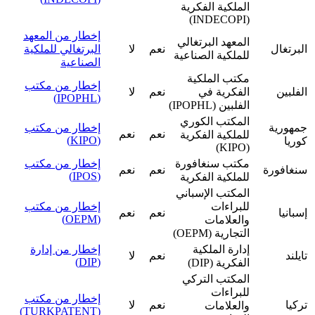
الملكية الفكرية
(INDECOPI)
إخطار من المعهد
المعهد البرتغالي
البرتغال
نعم
لا
البرتغالي للملكية
للملكية الصناعية
الصناعية
مكتب الملكية
إخطار من مكتب
الفلبين
الفكرية في
نعم
لا
(IPOPHL)
الفلبين (IPOPHL)
المكتب الكوري
جمهورية
إخطار من مكتب
نعم
نعم
للملكية الفكرية
(KIPO)
كوريا
(KIPO)
مكتب سنغافورة
إخطار من مكتب
سنغافورة
نعم
نعم
(IPOS)
للملكية الفكرية
المكتب الإسباني
للبراءات
إخطار من مكتب
إسبانيا
نعم
نعم
(OEPM)
والعلامات
التجارية (OEPM)
إدارة الملكية
إخطار من إدارة
تايلند
نعم
لا
(DIP)
الفكرية (DIP)
المكتب التركي
للبراءات
إخطار من مكتب
تركيا
نعم
لا
والعلامات
(TURKPATENT)