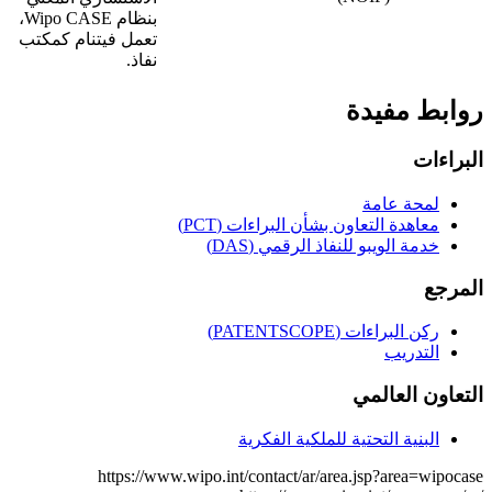
بنظام Wipo CASE،
تعمل فيتنام كمكتب
نفاذ.
روابط مفيدة
البراءات
لمحة عامة
معاهدة التعاون بشأن البراءات (PCT)
خدمة الويبو للنفاذ الرقمي (DAS)
المرجع
ركن البراءات (PATENTSCOPE)
التدريب
التعاون العالمي
البنية التحتية للملكية الفكرية
https://www.wipo.int/contact/ar/area.jsp?area=wipocase