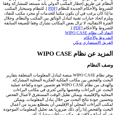
النظام عن طريق إخطار المكتب الدولي بأنه مستعد للمشاركة وفقا
للشروط والأحكام الجديدة للنظام [
PDF
]. للنطام وسيختار المكتب
ما إذا كان يرغب في أن يكون مكتبا للخدمات أو مجرد مكتب للنفاذ،
ويلزم اتخاذ خيارات تقنية لتبادل الوثائق بين المكتب والنظام. وخلال
الفترة الانتقالية، لا تزال بعض المكاتب تشارك وفقا للصيغة السابقة
للشروط والأحكام [
PDF
].
النفاذ إلى نظام WIPO CASE
الشروط والأحكام
الفريق الاستشاري ويكي
المزيد عن نظام WIPO CASE
وصف النظام
يوفر نظام WIPO CASE منصة لتبادل المعلومات المتعلقة بتقارير
البحث والفحص بين مكاتب الملكية الفكرية المحلية المشاركة.
والهدف من نظام WIPO CASE هو تحسين جودة وكفاءة عملية
البحث عن البراءات وفحصها والتي تُجرى في مكاتب البراءات
المحلية والإقليمية. ويمكن تقليل الوقت المستغرق لأعمال الفحص
وتحسين جودة نتائج البحث من خلال تبادل المعلومات. ويمكن
لمكتب البراءات المحلي أو الإقليمي أن يضطلع بمزيد من أعمال
البحث والفحص إذا رأى ذلك ضروريا بعد تحليل المعلومات الموجودة
عن أي إيداع مكافئ في مكتب براءات مشارك آخر.