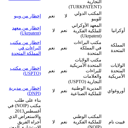
التجارية
(TURKPATENT)
المكتب الدولي
لا
نعم
إخطار من ويبو
للويبو
المعهد الأوكراني
إخطار من معهد
‏أوكرانيا
نعم
لا
للملكية الفكرية
(Ukrpatent)
(Ukrpatent)
مكتب البراءات
إخطار من مكتب
المملكة
في المملكة
نعم
نعم
البراءات في
المتحدة
المتحدة
المملكة المتحدة
مكتب الولايات
الولايات
المتحدة الأمريكية
إخطار من مكتب
المتحدة
للبراءات
نعم
نعم
(USPTO)
الأمريكية
والعلامات
التجارية (USPTO)
المديرية الوطنية
إخطار من مديرية
أوروغواي
نعم
لا
(DNPI)
للملكية الصناعية
بناء على طلب
مكتب (NOIP) في
أغسطس2013
المكتب الوطني
والاستعراض الذي
فييت نام
للملكية الفكرية
نعم
لا
أجراه الفريق
(NOIP)
الاستشاري المعني