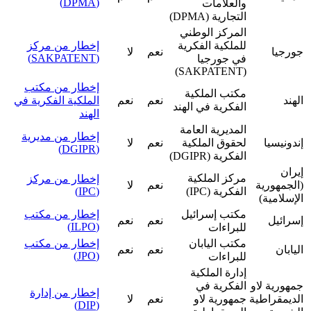
(DPMA)
والعلامات
التجارية (DPMA)
المركز الوطني
للملكية الفكرية
إخطار من مركز
جورجيا
نعم
لا
(SAKPATENT)
في جورجيا
(SAKPATENT)
إخطار من مكتب
مكتب الملكية
الهند
نعم
نعم
الملكية الفكرية في
الفكرية في الهند
الهند
المديرية العامة
إخطار من مديرية
إندونيسيا
لحقوق الملكية
نعم
لا
(DGIPR)
الفكرية (DGIPR)
‮إيران
مركز الملكية
إخطار من مركز
(الجمهورية
نعم
لا
الفكرية (IPC)
(IPC)
الإسلامية)
مكتب إسرائيل
إخطار من مكتب
إسرائيل
نعم
نعم
(ILPO)
للبراءات
مكتب اليابان
إخطار من مكتب
اليابان
نعم
نعم
(JPO)
للبراءات
إدارة الملكية
‮جمهورية لاو
الفكرية في
إخطار من إدارة
الديمقراطية
جمهورية لاو
نعم
لا
(DIP)