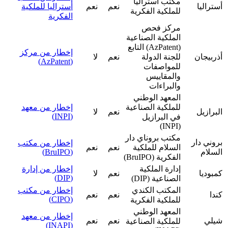
مكتب أستراليا
أستراليا
نعم
نعم
أستراليا للملكية
للملكية الفكرية
الفكرية
مركز فحص
الملكية الصناعية
(AzPatent) التابع
إخطار من مركز
‏أذربيجان
للجنة الدولة
نعم
لا
(AzPatent)
للمواصفات
والمقاييس
والبراءات
المعهد الوطني
للملكية الصناعية
إخطار من معهد
البرازيل
نعم
لا
(INPI)
في البرازيل
(INPI)
مكتب بروناي دار
بروني دار
إخطار من مكتب
السلام للملكية
نعم
نعم
السلام
(BruIPO)
الفكرية (BruIPO)
إدارة الملكية
إخطار من إدارة
كمبوديا
نعم
لا
(DIP)
الصناعية (DIP)
المكتب الكندي
إخطار من مكتب
كندا
نعم
نعم
(CIPO)
للملكية الفكرية
المعهد الوطني
إخطار من معهد
شيلي
نعم
نعم
للملكية الصناعية
(INAPI)