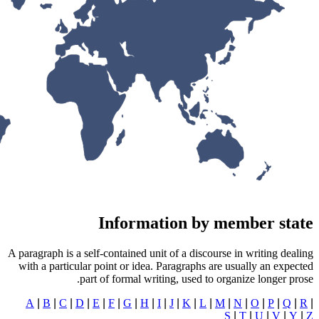
Informati
A paragraph is a self-contained unit o
with a particular point or idea. Pa
part of formal writing
A
|
B
|
C
|
D
|
E
|
F
|
G
|
H
|
I
|
J