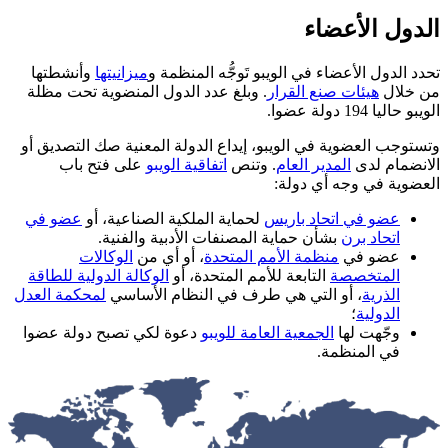
وجُّه المنظمة و
ميزانيتها
وأنشطتها
بلغ عدد الدول المنضوية تحت مظلة
يداع الدولة المعنية صك التصديق أو
نص
اتفاقية الويبو
على فتح باب
اية الملكية الصناعية، أو
عضو في
صنفات الأدبية والفنية.
لمتحدة
، أو أي من
الوكالات
 المتحدة، أو
الوكالة الدولية للطاقة
 في النظام الأساسي
لمحكمة العدل
 للويبو
دعوة لكي تصبح دولة عضوا