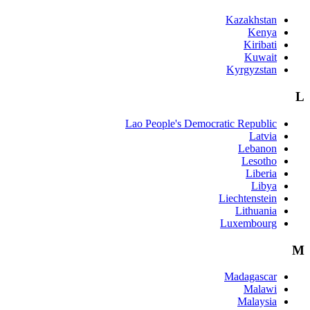
Lao Peopl