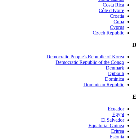
Democratic Peo
Democrati