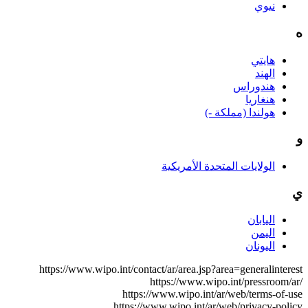
ية
https://www.wipo.int/contact/a
http
https://ww
https://www.