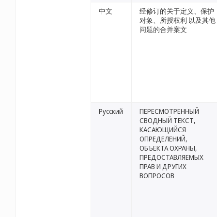
中文
经修订的关于定义、保护
对象、所授权利 以及其他
问题的合并案文
Русский
ПЕРЕСМОТРЕННЫЙ
СВОДНЫЙ ТЕКСТ,
КАСАЮЩИЙСЯ
ОПРЕДЕЛЕНИЙ,
ОБЪЕКТА ОХРАНЫ,
ПРЕДОСТАВЛЯЕМЫХ
ПРАВ И ДРУГИХ
ВОПРОСОВ