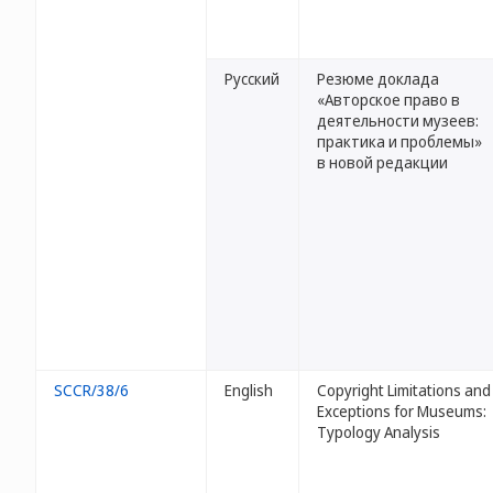
Русский
Резюме доклада
«Авторское право в
деятельности музеев:
практика и проблемы»
в новой редакции
SCCR/38/6
English
Copyright Limitations and
Exceptions for Museums:
Typology Analysis