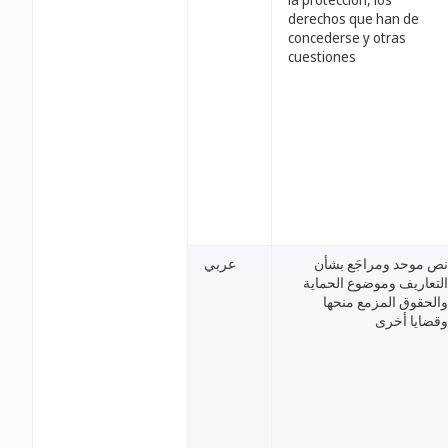
derechos que han de
concederse y otras
cuestiones
نص موحد ومراجَع بشأن
عربي
التعاريف وموضوع الحماية
والحقوق المزمع منحها
وقضايا أخرى