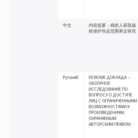
中文
内容提要：残疾人获取版
权保护作品范围界定研究
Русский
РЕЗЮМЕ ДОКЛАДА –
ОБЗОРНОЕ
ИССЛЕДОВАНИЕ ПО
ВОПРОСУ О ДОСТУПЕ
ЛИЦ С ОГРАНИЧЕННЫМИ
ВОЗМОЖНОСТЯМИ К
ПРОИЗВЕДЕНИЯМ,
ОХРАНЯЕМЫМ
АВТОРСКИМ ПРАВОМ