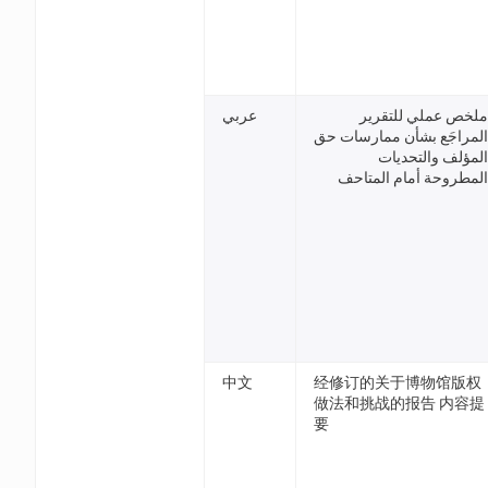
ملخص عملي للتقرير
عربي
المراجَع بشأن ممارسات حق
المؤلف والتحديات
المطروحة أمام المتاحف
中文
经修订的关于博物馆版权
做法和挑战的报告 内容提
要