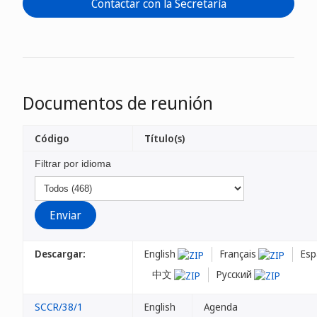
Contactar con la Secretaría
Documentos de reunión
Código
Título(s)
Filtrar por idioma
Descargar:
English
Français
Esp
中文
Русский
SCCR/38/1
English
Agenda