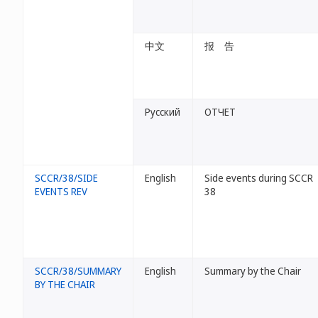
中文
报 告
Русский
ОТЧЕТ
SCCR/38/SIDE
English
Side events during SCCR
EVENTS REV
38
SCCR/38/SUMMARY
English
Summary by the Chair
BY THE CHAIR