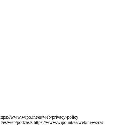
https://www.wipo.int/es/web/privacy-policy
t/es/web/podcasts
https://www.wipo.int/es/web/news/rss