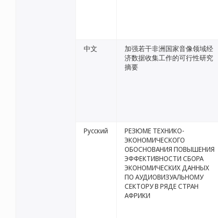
中文
加强若干非洲国家音像领域经
济数据收集工作的可行性研究
摘要
Русский
РЕЗЮМЕ ТЕХНИКО-
ЭКОНОМИЧЕСКОГО
ОБОСНОВАНИЯ ПОВЫШЕНИЯ
ЭФФЕКТИВНОСТИ СБОРА
ЭКОНОМИЧЕСКИХ ДАННЫХ
ПО АУДИОВИЗУАЛЬНОМУ
СЕКТОРУ В РЯДЕ СТРАН
АФРИКИ