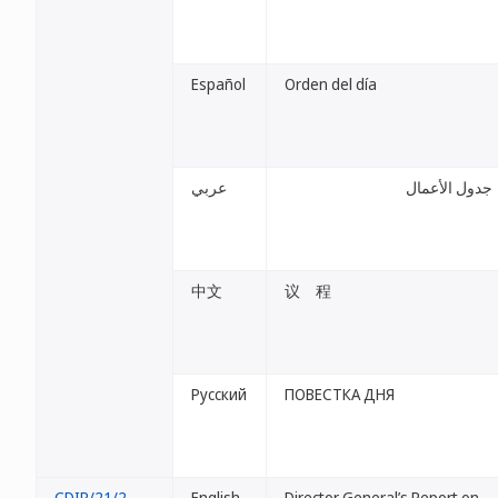
Español
Orden del día
جدول الأعمال
عربي
中文
议 程
Русский
ПОВЕСТКА ДНЯ
CDIP/21/2
English
Director General’s Report on