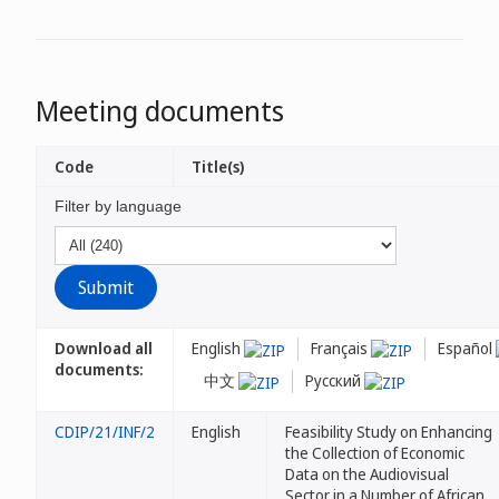
Meeting documents
Code
Title(s)
Filter by language
Download all
English
Français
Español
documents:
中文
Русский
CDIP/21/INF/2
English
Feasibility Study on Enhancing
the Collection of Economic
Data on the Audiovisual
Sector in a Number of African