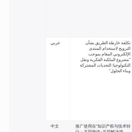
تكلفة خارطة الطريق بشأن
عربي
الترويج لاستخدام المنتدى
الإلكتروني المقام بموجب
"مشروع الملكية الفكرية ونقل
التكنولوجيا: التحديات المشتركة
وبناء الحلول"
中文
推广使用在“知识产权与技术转
让：共同挑战–共同解决项