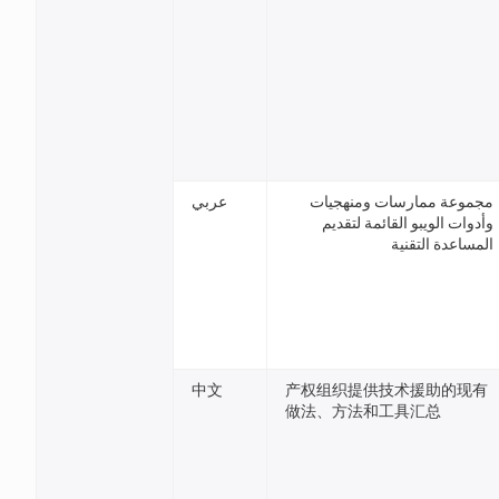
مجموعة ممارسات ومنهجيات
عربي
وأدوات الويبو القائمة لتقديم
المساعدة التقنية
中文
产权组织提供技术援助的现有
做法、方法和工具汇总