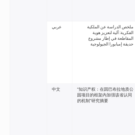
ملخص الدراسة عن الملكية
عربي
الفكرية: آلية لتعزيز هوية
المقاطعة في إطار مشروع
حديقة إمبابورا الجيولوجية
中文
“知识产权：在因巴布拉地质公
园项目的框架内加强该省认同
的机制”研究摘要