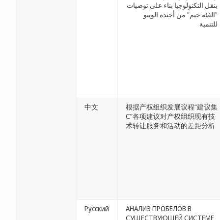
بنقل التكنولوجيا بناء على توصيات
"الفئة جيم" من أجندة الويبو
للتنمية
中文
根据产权组织发展议程“建议集
C”各项建议对产权组织现有技
术转让服务和活动的差距分析
Русский
АНАЛИЗ ПРОБЕЛОВ В
СУЩЕСТВУЮЩЕЙ СИСТЕМЕ