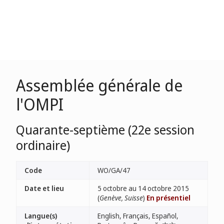
Assemblée générale de
l'OMPI
Quarante-septième (22e session
ordinaire)
Code
WO/GA/47
Date et lieu
5 octobre au 14 octobre 2015
(
Genève, Suisse
)
En présentiel
Langue(s)
English, Français, Español,