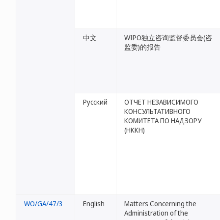
中文
WIPO独立咨询监督委员会(咨
监委)的报告
Русский
ОТЧЕТ НЕЗАВИСИМОГО
КОНСУЛЬТАТИВНОГО
КОМИТЕТА ПО НАДЗОРУ
(НККН)
WO/GA/47/3
English
Matters Concerning the
Administration of the