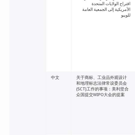
اقتراح الولايات المتحدة
الأمريكية إلى الجمعية العامة
للويبو
中文
关于商标、工业品外观设计
和地理标志法律常设委员会
(SCT)工作的事项：美利坚合
众国提交WIPO大会的提案