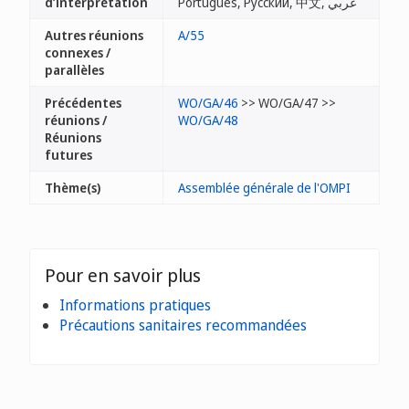
d’interprétation
Português, Русский, 中文, عربي
Autres réunions
A/55
connexes /
parallèles
Précédentes
WO/GA/46
>> WO/GA/47 >>
réunions /
WO/GA/48
Réunions
futures
Thème(s)
Assemblée générale de l'OMPI
Pour en savoir plus
Informations pratiques
Précautions sanitaires recommandées