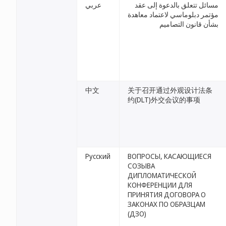
مسائل تتعلق بالدعوة إلى عقد
عربي
مؤتمر دبلوماسي لاعتماد معاهدة
بشأن قانون التصاميم
中文
关于召开通过外观设计法条
约(DLT)外交会议的事项
Русский
ВОПРОСЫ, КАСАЮЩИЕСЯ
СОЗЫВА
ДИПЛОМАТИЧЕСКОЙ
КОНФЕРЕНЦИИ ДЛЯ
ПРИНЯТИЯ ДОГОВОРА О
ЗАКОНАХ ПО ОБРАЗЦАМ
(ДЗО)