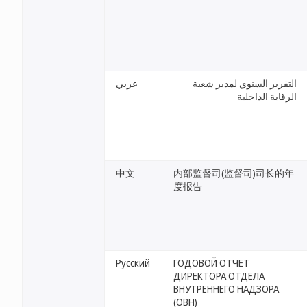
التقرير السنوي لمدير شعبة
عربي
الرقابة الداخلية
中文
内部监督司(监督司)司长的年
度报告
Русский
ГОДОВОЙ ОТЧЕТ
ДИРЕКТОРА ОТДЕЛА
ВНУТРЕННЕГО НАДЗОРА
(ОВН)