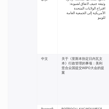
وثيقة جنيف لاتفاق لشبونة:
اقتراح الولايات المتحدة
الأمريكية إلى الجمعية العامة
للويبو
中文
关于《里斯本协定日内瓦文
本》行政管理的事项：美利
坚合众国提交WIPO大会的提
案
Русский
ВОПРОСЫ, КАСАЮЩИЕСЯ