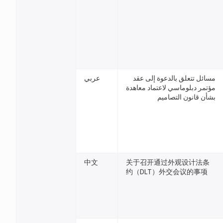
مسائل تتعلق بالدعوة إلى عقد
عربي
مؤتمر دبلوماسي لاعتماد معاهدة
بشأن قانون التصاميم
中文
关于召开通过外观设计法条
约（DLT）外交会议的事项