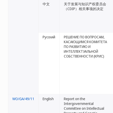
中文
关于发展与知识产权委员会
（CDIP）相关事项的决定
Русский
РЕШЕНИЕ ПО ВОПРОСАМ,
КАСАЮЩИМСЯ КОМИТЕТА
ПО РАЗВИТИЮ И
ИНТЕЛЛЕКТУАЛЬНОЙ
СОБСТВЕННОСТИ (КРИС)
WO/GA/49/11
English
Report on the
Intergovernmental
Committee on Intellectual