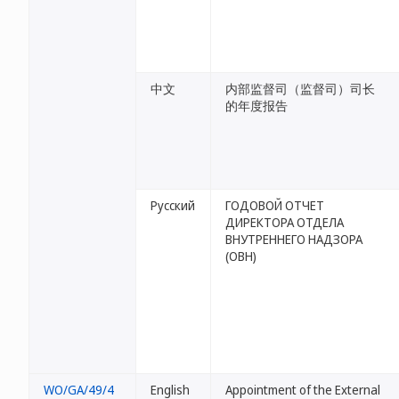
中文
内部监督司（监督司）司长
的年度报告
Русский
ГОДОВОЙ ОТЧЕТ
ДИРЕКТОРА ОТДЕЛА
ВНУТРЕННЕГО НАДЗОРА
(ОВН)
WO/GA/49/4
English
Appointment of the External