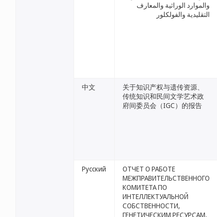
والموارد الوراثية والمعارف
التقليدية والفولكلور
中文
关于知识产权与遗传资源、
传统知识和民间文学艺术政
府间委员会（IGC）的报告
Русский
ОТЧЕТ О РАБОТЕ
МЕЖПРАВИТЕЛЬСТВЕННОГО
КОМИТЕТА ПО
ИНТЕЛЛЕКТУАЛЬНОЙ
СОБСТВЕННОСТИ,
ГЕНЕТИЧЕСКИМ РЕСУРСАМ,