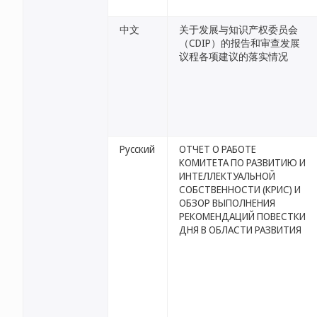
中文
关于发展与知识产权委员会
（CDIP）的报告和审查发展
议程各项建议的落实情况
Русский
ОТЧЕТ О РАБОТЕ
КОМИТЕТА ПО РАЗВИТИЮ И
ИНТЕЛЛЕКТУАЛЬНОЙ
СОБСТВЕННОСТИ (КРИС) И
ОБЗОР ВЫПОЛНЕНИЯ
РЕКОМЕНДАЦИЙ ПОВЕСТКИ
ДНЯ В ОБЛАСТИ РАЗВИТИЯ