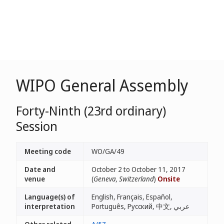
WIPO General Assembly
Forty-Ninth (23rd ordinary)
Session
Meeting code
WO/GA/49
Date and
October 2 to October 11, 2017
venue
(
Geneva, Switzerland
)
Onsite
Language(s) of
English, Français, Español,
interpretation
Português, Русский, 中文, عربي