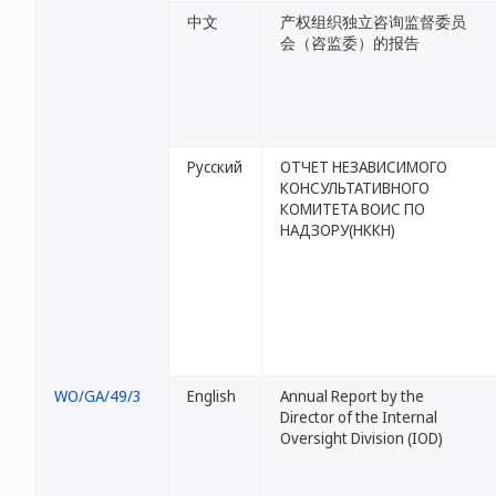
中文
产权组织独立咨询监督委员
会（咨监委）的报告
Русский
ОТЧЕТ НЕЗАВИСИМОГО
КОНСУЛЬТАТИВНОГО
КОМИТЕТА ВОИС ПО
НАДЗОРУ(НККН)
WO/GA/49/3
English
Annual Report by the
Director of the Internal
Oversight Division (IOD)