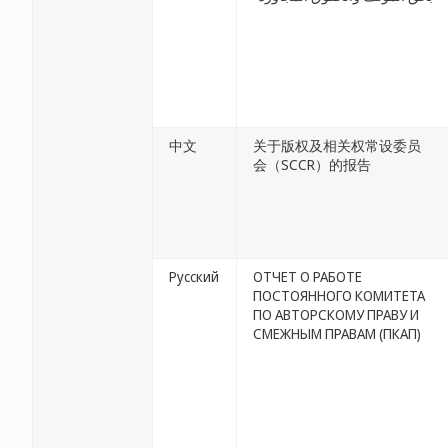
中文
关于版权及相关权常设委员
会（SCCR）的报告
Русский
ОТЧЕТ О РАБОТЕ
ПОСТОЯННОГО КОМИТЕТА
ПО АВТОРСКОМУ ПРАВУ И
СМЕЖНЫМ ПРАВАМ (ПКАП)