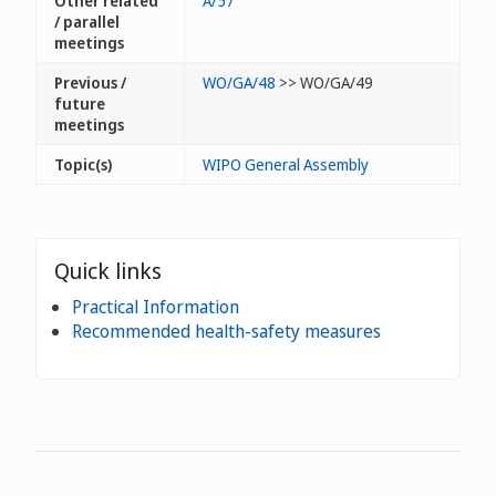
Other related
A/57
/ parallel
meetings
Previous /
WO/GA/48
>> WO/GA/49
future
meetings
Topic(s)
WIPO General Assembly
Quick links
Practical Information
Recommended health-safety measures