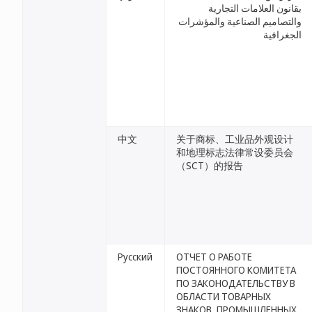
بقانون العلامات التجارية
والتصاميم الصناعية والمؤشرات
الجغرافية
中文
关于商标、工业品外观设计
和地理标志法律常设委员会
（SCT）的报告
Русский
ОТЧЕТ О РАБОТЕ
ПОСТОЯННОГО КОМИТЕТА
ПО ЗАКОНОДАТЕЛЬСТВУ В
ОБЛАСТИ ТОВАРНЫХ
ЗНАКОВ, ПРОМЫШЛЕННЫХ