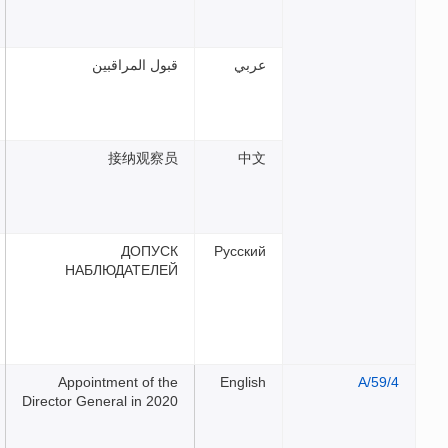
بي
قبول المراقبين
接纳观察员
中
ДОПУСК
Русск
НАБЛЮДАТЕЛЕЙ
Appointment of the
Engli
Director General in 2020