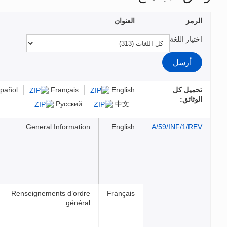
عنوان
الملفات
Engli
Français
Español
عربي
Русский
中文
General Information
Engli
Renseignements d’ordre
França
général