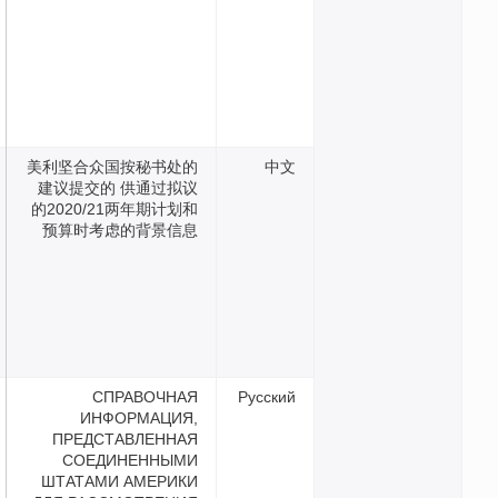
美利坚合众国按秘书处的
中
建议提交的 供通过拟议
的2020/21两年期计划和
预算时考虑的背景信息
СПРАВОЧНАЯ
Русск
ИНФОРМАЦИЯ,
ПРЕДСТАВЛЕННАЯ
СОЕДИНЕННЫМИ
ШТАТАМИ АМЕРИКИ