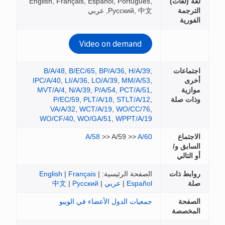
English, Français, Español, Po
Р, عربي
Video on de
B/A/48
,
B/EC/65
,
BP/A/36
IPC/A/40
,
LI/A/36
,
LO/A/39
,
M
MVT/A/4
,
N/A/39
,
P/A/54
,
PC
P/EC/59
,
PLT/A/18
,
STL
VA/A/32
,
WCT/A/19
,
WO
WO/CF/40
,
WO/GA/51
,
WPP
A/58
>> A/59
لرئيسية:
|
Français
|
English
|
عربي
|
Русский
|
中文
لدول الأعضاء في الويبو