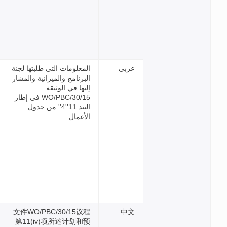
بي
المعلومات التي طلبتها لجنة
البرنامج والميزانية والمشار
إليها في الوثيقة
WO/PBC/30/15 في إطار
البند 11''4'' من جدول
الأعمال
文件WO/PBC/30/15议程
中
第11(iv)项所述计划和预