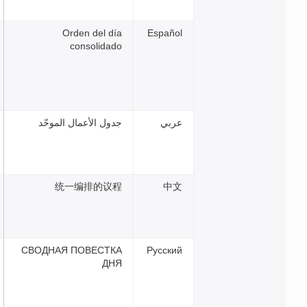
Orden del día
Españ
consolidado
بي
جدول الأعمال الموحّد
统一编排的议程
中
СВОДНАЯ ПОВЕСТКА
Русск
ДНЯ