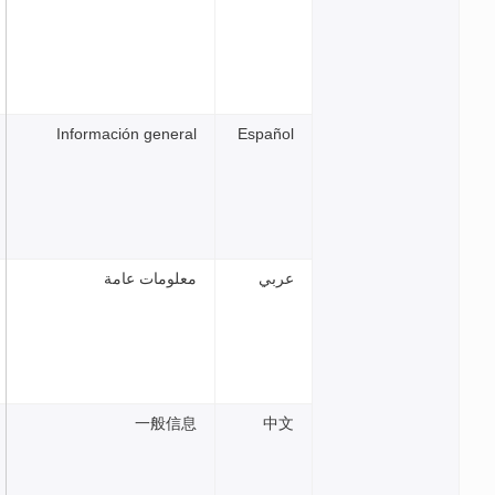
Información general
Españ
بي
معلومات عامة
一般信息
中