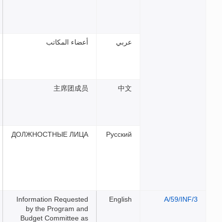
بي
أعضاء المكاتب
主席团成员
中
ДОЛЖНОСТНЫЕ ЛИЦА
Русск
Information Requested
Engli
by the Program and
Budget Committee as