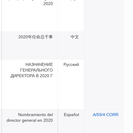
2020
2020年任命总干事
中
НАЗНАЧЕНИЕ
Русск
ГЕНЕРАЛЬНОГО
ДИРЕКТОРА В 2020 Г.
Nombramiento del
Españ
director general en 2020