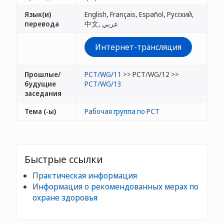
Язык(и)
English, Français, Español, Русский,
перевода
中文, عربي
Интернет-трансляция
Прошлые/
PCT/WG/11
>> PCT/WG/12 >>
будущие
PCT/WG/13
заседания
Тема (-ы)
Рабочая группа по РСТ
Быстрые ссылки
Практическая информация
Информация о рекомендованных мерах по
охране здоровья