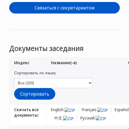
Связаться с секретариатом
Документы заседания
Индекс
Название(-я)
Сортировать по языку
Скачать все
English
Français
Españo
документы:
中文
Русский