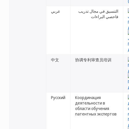
التنسيق في مجال تدريب
عربي
فاحصي البراءات
中文
协调专利审查员培训
Русский
Координация
деятельности в
области обучения
патентных экспертов