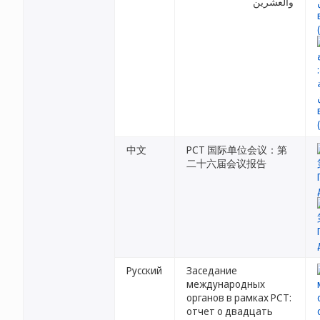
والعشرين
中文
PCT 国际单位会议：第
二十六届会议报告
Русский
Заседание
международных
органов в рамках PCT:
отчет о двадцать