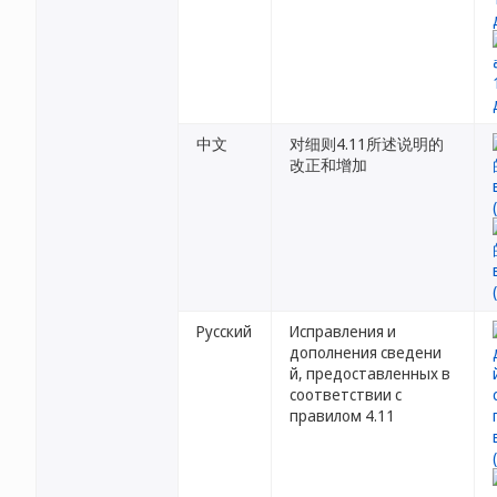
中文
对细则4.11所述说明的
改正和增加
Русский
Исправления и
дополнения сведени
й, предоставленных в
соответствии с
правилом 4.11