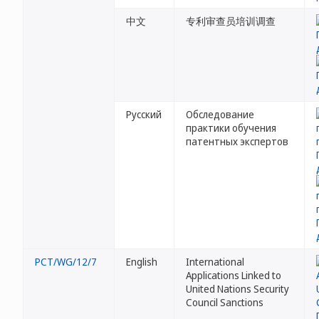
中文
专利审查员培训调查
Русский
Обследование
практики обучения
патентных экспертов
PCT/WG/12/7
English
International
Applications Linked to
United Nations Security
Council Sanctions