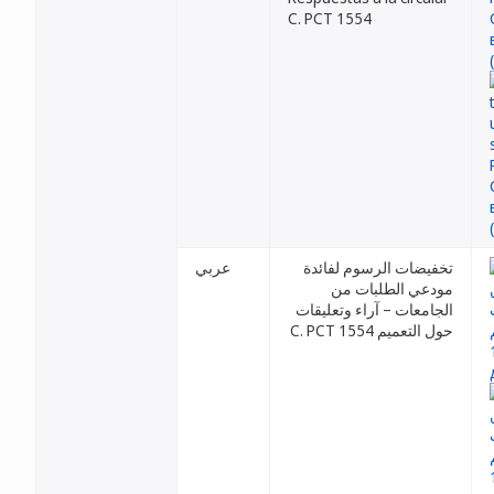
C. PCT 1554
تخفيضات الرسوم لفائدة
عربي
مودعي الطلبات من
الجامعات – آراء وتعليقات
حول التعميم C. PCT 1554