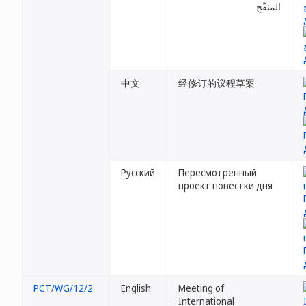
المنقّح
中文
经修订的议程草案
Русский
Пересмотренный
проект повестки дня
PCT/WG/12/2
English
Meeting of
International