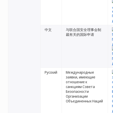
中文
与联合国安全理事会制
裁有关的国际申请
Русский
Международные
заявки, имеющие
отношение к
санкциям Совета
Безопасности
Организации
Объединенных Наций