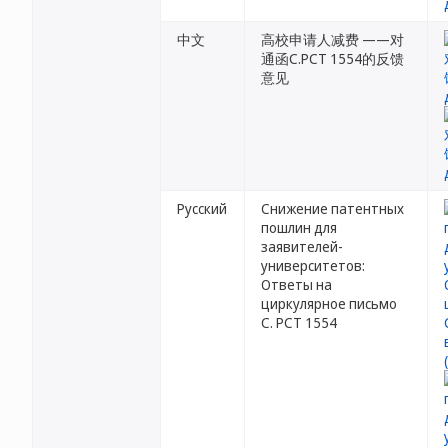
中文
高校申请人减费 ——对
通函C.PCT 1554的反馈
意见
Русский
Снижение патентных
пошлин для
заявителей-
университетов:
Ответы на
циркулярное письмо
C. PCT 1554