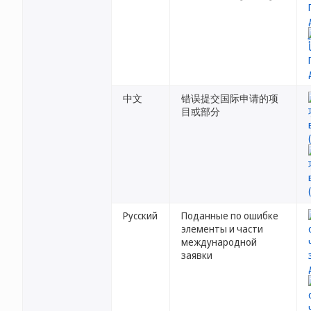
中文
错误提交国际申请的项
目或部分
Русский
Поданные по ошибке
элементы и части
международной
заявки