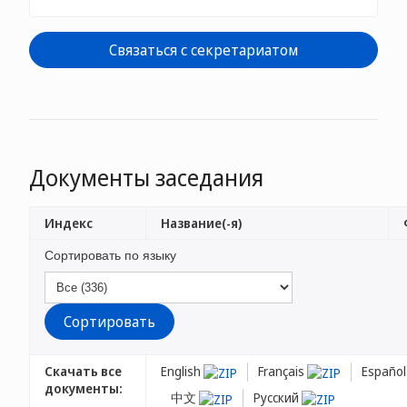
Связаться с секретариатом
Документы заседания
Индекс
Название(-я)
Сортировать по языку
Скачать все
English
Français
Españo
документы:
中文
Русский