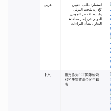
استمارة طلب التعيين
عربي
كإدارة للبحث الدولي
وإدارة للفحص التمهيدي
الدولي في إطار معاهدة
التعاون بشأن البراءات
中文
指定作为PCT国际检索
和初步审查单位的申请
表