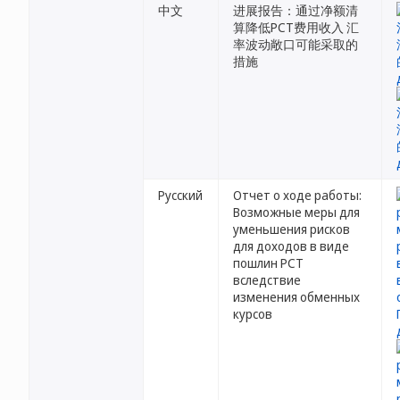
中文
进展报告：通过净额清
算降低PCT费用收入 汇
率波动敞口可能采取的
措施
Русский
Отчет о ходе работы:
Возможные меры для
уменьшения рисков
для доходов в виде
пошлин PCT
вследствие
изменения обменных
курсов