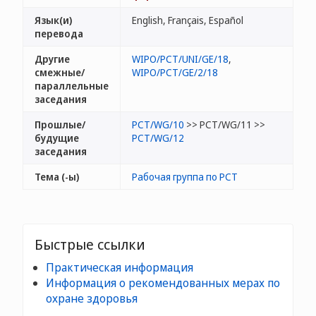
Язык(и)
English, Français, Español
перевода
Другие
WIPO/PCT/UNI/GE/18
,
смежные/
WIPO/PCT/GE/2/18
параллельные
заседания
Прошлые/
PCT/WG/10
>> PCT/WG/11 >>
будущие
PCT/WG/12
заседания
Тема (-ы)
Рабочая группа по РСТ
Быстрые ссылки
Практическая информация
Информация о рекомендованных мерах по
охране здоровья