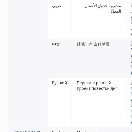
مشروع جدول الأعمال
عربي
المعدَّل
中文
经修订的议程草案
Русский
Пересмотренный
проект повестки дня