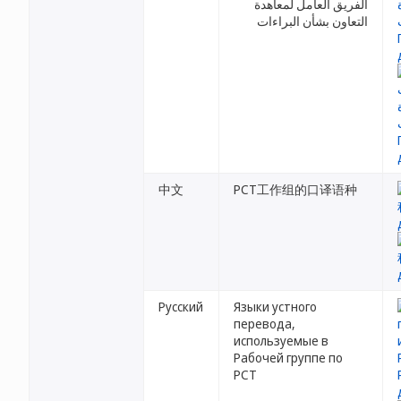
الفريق العامل لمعاهدة
التعاون بشأن البراءات
中文
PCT工作组的口译语种
Русский
Языки устного
перевода,
используемые в
Рабочей группе по
PCT