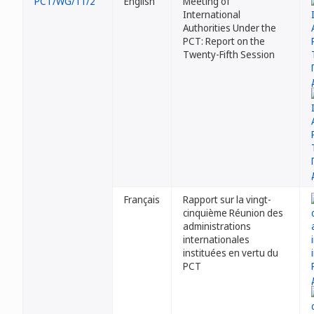
PCT/WG/11/2
English
Meeting of
International
Authorities Under the
PCT: Report on the
Twenty-Fifth Session
Français
Rapport sur la vingt-
cinquième Réunion des
administrations
internationales
instituées en vertu du
PCT