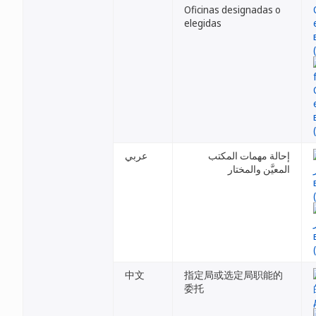
Oficinas designadas o
elegidas
إحالة مهمات المكتب
عربي
المعيَّن والمختار
中文
指定局或选定局职能的
委托