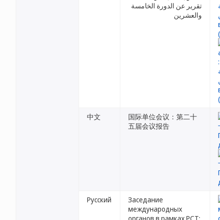
تقرير عن الدورة الخامسة
والعشرين
中文
国际单位会议：第二十
五届会议报告
Русский
Заседание
международных
органов в рамках PCT: