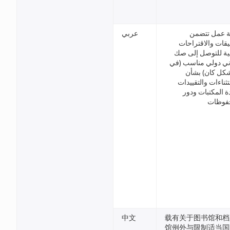
ة عمل تتضمن
عربي
ليقات والاقتراحات
ية للتوصل إلى صك
ني دولي مناسب (في
كل كان) بشأن
ثناءات والتقييدات
دة المكتبات ودور
فوظات
中文
载有关于图书馆和档
馆例外与限制适当国