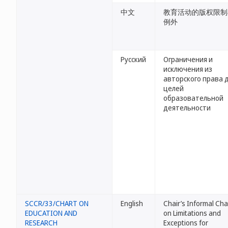
中文
教育活动的版权限制
例外
Русский
Ограничения и
исключения из
авторского права 
целей
образовательной
деятельности
SCCR/33/CHART ON
English
Chair’s Informal Cha
EDUCATION AND
on Limitations and
RESEARCH
Exceptions for