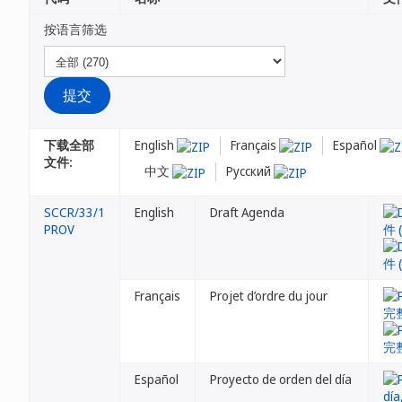
按语言筛选
下载全部
English
Français
Español
文件:
中文
Русский
SCCR/33/1
English
Draft Agenda
PROV
Français
Projet d’ordre du jour
Español
Proyecto de orden del día