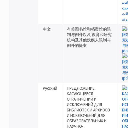
中文
有关图书馆和档案馆的限
制与例外以及 教育和研究
机构及其他残疾人限制与
例外的提案
Русский
ПРЕДЛОЖЕНИЕ,
КАСАЮЩЕЕСЯ
ОГРАНИЧЕНИЙ И
ИСКЛЮЧЕНИЙ ДЛЯ
БИБЛИОТЕК И АРХИВОВ
И ИСКЛЮЧЕНИЙ ДЛЯ
ОБРАЗОВАТЕЛЬНЫХ И
НАУЧНО-