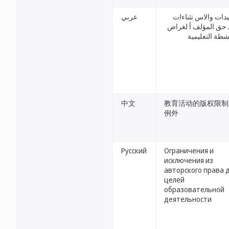
ييدات والاس تثناءات
عربي
حق المؤلف أ لغراض
نشطة التعليمية
中文
教育活动的版权限制
例外
Русский
Ограничения и
исключения из
авторского права 
целей
образовательной
деятельности