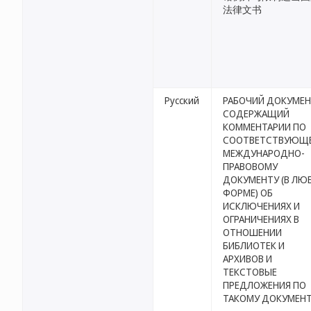
法律文书
Русский
РАБОЧИЙ ДОКУМЕН
СОДЕРЖАЩИЙ
КОММЕНТАРИИ ПО
СООТВЕТСТВУЮЩ
МЕЖДУНАРОДНО-
ПРАВОВОМУ
ДОКУМЕНТУ (В ЛЮ
ФОРМЕ) ОБ
ИСКЛЮЧЕНИЯХ И
ОГРАНИЧЕНИЯХ В
ОТНОШЕНИИ
БИБЛИОТЕК И
АРХИВОВ И
ТЕКСТОВЫЕ
ПРЕДЛОЖЕНИЯ ПО
ТАКОМУ ДОКУМЕН