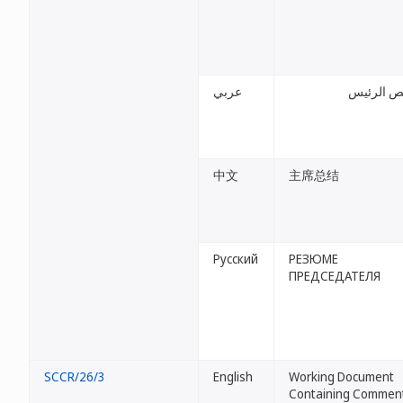
 الرئيس
عربي
中文
主席总结
Русский
РЕЗЮМЕ
ПРЕДСЕДАТЕЛЯ
SCCR/26/3
English
Working Document
Containing Commen